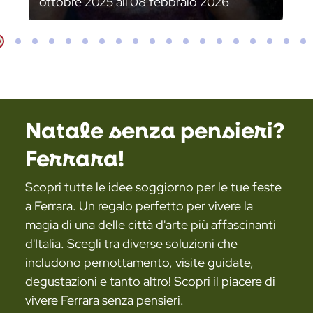
ottobre 2025 all'08 febbraio 2026
Slide
Slide
Slide
Slide
Slide
Slide
Slide
Slide
Slide
Slide
Slide
Slide
Slide
Slide
Slide
Slide
Slide
Sl
lide
Natale senza pensieri?
Ferrara!
Scopri tutte le idee soggiorno per le tue feste
a Ferrara. Un regalo perfetto per vivere la
magia di una delle città d'arte più affascinanti
d'Italia. Scegli tra diverse soluzioni che
includono pernottamento, visite guidate,
degustazioni e tanto altro! Scopri il piacere di
vivere Ferrara senza pensieri.