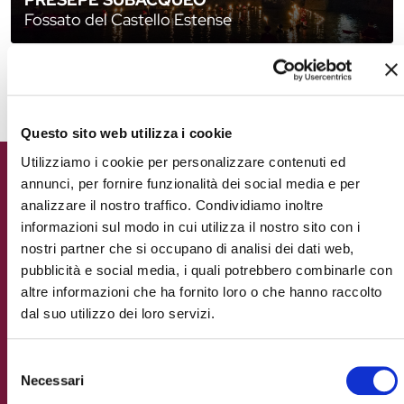
Fossato del Castello Estense
SCARICA IL PROGRAMMA DEGLI EVENTI
Questo sito web utilizza i cookie
Utilizziamo i cookie per personalizzare contenuti ed
Capodanno a Ferrara:
annunci, per fornire funzionalità dei social media e per
accendi la magia!
analizzare il nostro traffico. Condividiamo inoltre
informazioni sul modo in cui utilizza il nostro sito con i
nostri partner che si occupano di analisi dei dati web,
C'è qualcosa di più magico di uno spettacolo
pubblicità e social media, i quali potrebbero combinarle con
pirotecnico capace di incendiare un intero
altre informazioni che ha fornito loro o che hanno raccolto
Castello?
Da oltre 20 anni l'
Incendio del
dal suo utilizzo dei loro servizi.
Castello
da il benvenuto all'anno nuovo con
show mozzafiato di fuochi d'artificio e musica,
Selezione
mentre in Piazza Castello si scatena una grande
Necessari
del
festa al suono delle hit più famose. Quest'anno