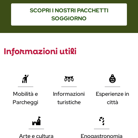
SCOPRI I NOSTRI PACCHETTI
SOGGIORNO
Informazioni utili
ESPERIENZE
IN AUTO
INFOPOINT
Mobilità e
Informazioni
Esperienze in
A FERRARA
Parcheggi
turistiche
città
IN TRENO
IN AUTO
Arte e cultura
Enogastronomia