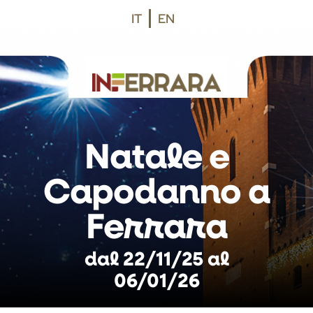
Vai al contenuto principale
Vai al footer
IT
EN
Natale e
Capodanno a
Ferrara
dal 22/11/25 al
06/01/26