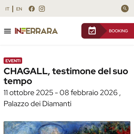
Vai al contenuto principale
Vai al footer
IT
EN
BOOKING
/
Agenda
/
CHAGALL, testimone del suo tempo
EVENTI
CHAGALL, testimone del suo
tempo
11 ottobre 2025 - 08 febbraio 2026 ,
Palazzo dei Diamanti