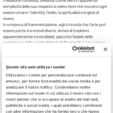
riflessione condivisa, svelando come dietro l’apparente
semplicità delle sue creazioni si celino temi che toccano ogni
essere umano: l’identità, l’esilio, la spiritualità e la gioia di
vivere.
In un’epoca di frammentazione, egli ci ricorda che l’arte può
essere ponte tra mondi diversi, sintesi di tradizioni
apparentemente inconciliabili, specchio fedele delle
aspirazioni e delle contraddizioni dell’umanità. La sua opera
celebra quella verità emotiva che rende tangibili i sentimenti
più profondi dell’animo umano, elevando lo spirito verso una
bellezza capace di trovare, anche negli orrori del tempo,
barlumi di pace e comprensione.
Questo sito web utilizza i cookie
Utilizziamo i cookie per personalizzare contenuti ed
APERTURE STRAORDINARIE
annunci, per fornire funzionalità dei social media e per
Nel corso degli ultimi fine settimana di apertura, nei giorni
24,
analizzare il nostro traffico. Condividiamo inoltre
30 e 31 gennaio e 6 e 7 febbraio
, la grande mostra
Chagall,
informazioni sul modo in cui utilizza il nostro sito con i
testimone del suo tempo
rimarrà eccezionalmente aperta
nostri partner che si occupano di analisi dei dati web,
fino alle ore 22.30
(chiusura della biglietteria ore 21.30).
pubblicità e social media, i quali potrebbero combinarle
La mostra è organizzata da Fondazione Ferrara Arte e
con altre informazioni che ha fornito loro o che hanno