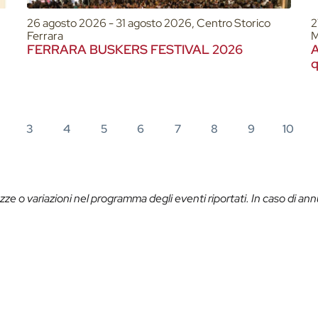
26 agosto 2026 - 31 agosto 2026, Centro Storico
2
Ferrara
M
FERRARA BUSKERS FESTIVAL 2026
A
q
b
3
4
5
6
7
8
9
10
ze o variazioni nel programma degli eventi riportati. In caso di ann