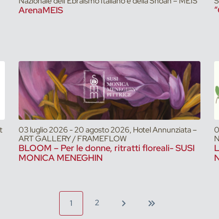
Nazionale dell’Ebraismo Italiano e della Shoah – MEIS
S
ArenaMEIS
“
t
03 luglio 2026 - 20 agosto 2026, Hotel Annunziata –
0
ART GALLERY / FRAMEFLOW
N
BLOOM – Per le donne, ritratti floreali- SUSI
L
MONICA MENEGHIN
N
2
1