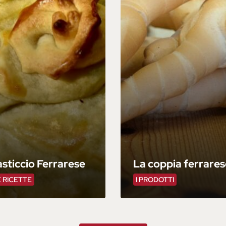
sticcio Ferrarese
La coppia ferrares
 RICETTE
I PRODOTTI