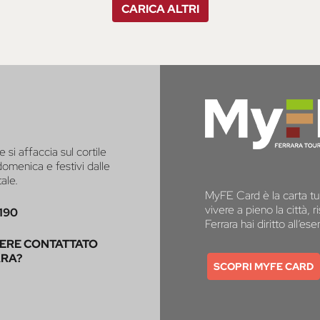
CARICA ALTRI
e si affaccia sul cortile
 domenica e festivi dalle
tale.
MyFE Card è la carta tur
vivere a pieno la città,
190
Ferrara hai diritto all’e
SERE CONTATTATO
ARA?
SCOPRI MYFE CARD