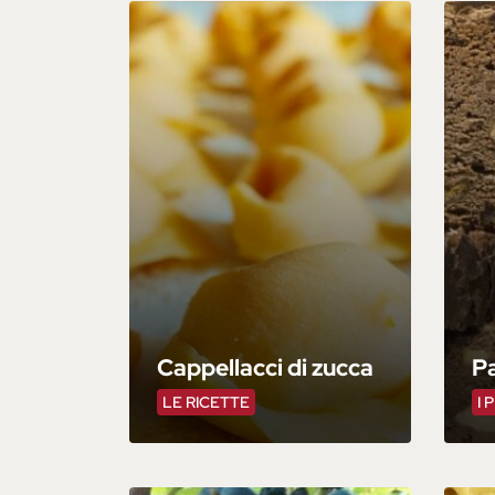
Cappellacci di zucca
P
LE RICETTE
I 