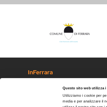
InFerrara
Portale ufficiale di promo-commercializzazione turisti
Scopri Ferrara
Questo sito web utilizza i
Arte e cultura
Utilizziamo i cookie per pe
Eventi
media e per analizzare il n
utilizza il nostro sito con 