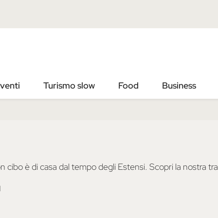
Vai
Vai
al
al
contenuto
footer
principale
venti
Turismo slow
Food
Business
on cibo è di casa dal tempo degli Estensi. Scopri la nostra 
I