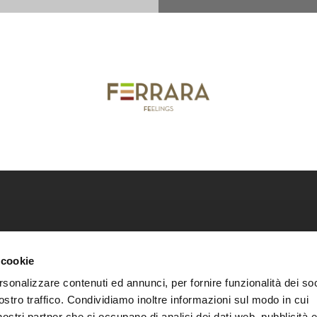
ca della città di Ferrara
Scarica i nostri cataloghi
Co
 cookie
Scarica guide e mappe
Pr
rsonalizzare contenuti ed annunci, per fornire funzionalità dei soc
Informazioni utili
Co
ostro traffico. Condividiamo inoltre informazioni sul modo in cui
i nostri partner che si occupano di analisi dei dati web, pubblicità 