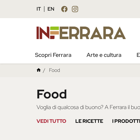
IT
EN
Scopri Ferrara
Arte e cultura
E
Food
Food
Voglia di qualcosa di buono? A Ferrara il bu
VEDI TUTTO
LE RICETTE
I PRODOTT