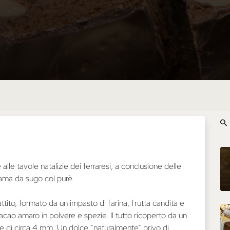
le tavole natalizie dei ferraresi, a conclusione delle
lama da sugo col purè.
attito, formato da un impasto di farina, frutta candita e
cao amaro in polvere e spezie. Il tutto ricoperto da un
te di circa 4 mm. Un dolce “naturalmente” privo di