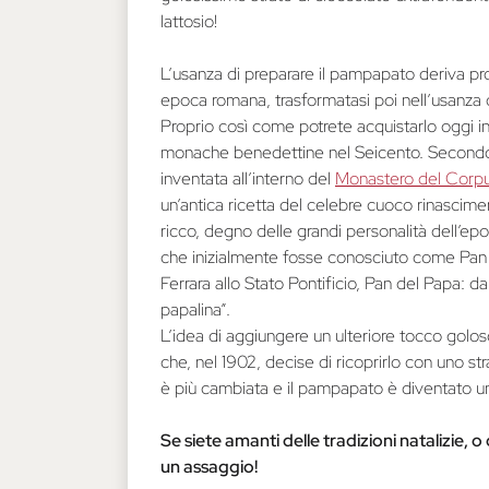
lattosio!
L’usanza di preparare il pampapato deriva pro
epoca romana, trasformatasi poi nell’usanza de
Proprio così come potrete acquistarlo oggi in
monache benedettine nel Seicento. Secondo al
inventata all’interno del
Monastero del Corp
un’antica ricetta del celebre cuoco rinascim
ricco, degno delle grandi personalità dell’e
che inizialmente fosse conosciuto come Pan d
Ferrara allo Stato Pontificio, Pan del Papa: d
papalina”.
L’idea di aggiungere un ulteriore tocco golos
che, nel 1902, decise di ricoprirlo con uno str
è più cambiata e il pampapato è diventato uno
Se siete amanti delle tradizioni natalizie, 
un assaggio!