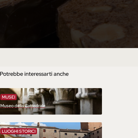
Potrebbe interessarti anche
MUSEI
Museo della Cattedrale
LUOGHI STORICI