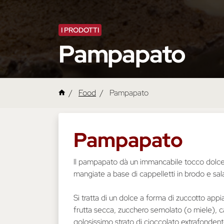
I PRODOTTI
Pampapato
Food
Pampapato
Pampapato
Il pampapato dà un immancabile tocco dolce al
mangiate a base di cappelletti in brodo e sa
Si tratta di un dolce a forma di zuccotto appi
frutta secca, zucchero semolato (o miele), ca
golosissimo strato di cioccolato extrafonden