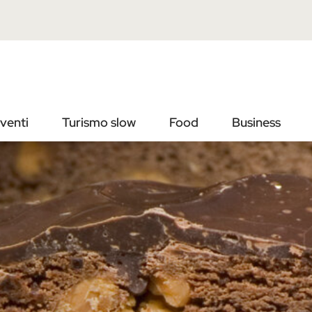
Vai
Vai
al
al
contenuto
footer
principale
venti
Turismo slow
Food
Business