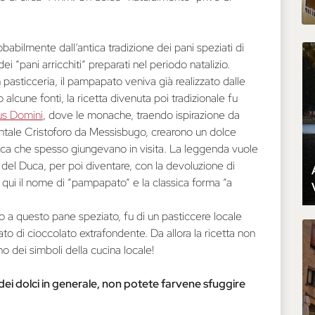
babilmente dall’antica tradizione dei pani speziati di
i “pani arricchiti” preparati nel periodo natalizio.
 pasticceria, il pampapato veniva già realizzato dalle
cune fonti, la ricetta divenuta poi tradizionale fu
us Domini
, dove le monache, traendo ispirazione da
entale Cristoforo da Messisbugo, crearono un dolce
poca che spesso giungevano in visita. La leggenda vuole
el Duca, per poi diventare, con la devoluzione di
a qui il nome di “pampapato” e la classica forma “a
o a questo pane speziato, fu di un pasticcere locale
ato di cioccolato extrafondente. Da allora la ricetta non
 dei simboli della cucina locale!
o dei dolci in generale, non potete farvene sfuggire