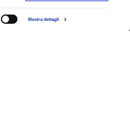
Mostra dettagli
istica di Ferrara, un unico pass che ti permette di
 risparmiando tempo e denaro. E se pernotti a
senzione dall’imposta di soggiorno