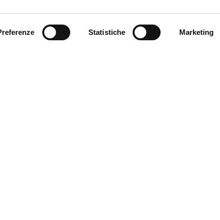
Preferenze
Statistiche
Marketing
e si affaccia sul cortile
 domenica e festivi dalle
tale.
MyFE Card è la carta tur
vivere a pieno la città,
190
Ferrara hai diritto all’e
SERE CONTATTATO
ARA?
SCOPRI MYFE CARD