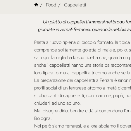
Food
Cappelletti
Un piatto di cappelletti immersi nel brodo f
giornate invernali ferraresi, quando la nebbia 
Pasta all’uovo ripiena di piccolo formato, la tipi
comprende solitamente goletta di maiale, pollo,
sa, ogni famiglia ha la sua ricetta che, guarda un 
anche i cappelletti hanno una storia da raccontare
loro tipica forma ai cappelli a tricorno anche se l
La preparazione dei cappelletti a Ferrara è sinoni
profili social di un ferrarese attorno a metà dicemb
strabordanti di cappelletti, con mamme, papà, nonni
chiuderli ad uno ad uno.
Ma, bisogna dirlo, ben tre città si contendono l’o
Bologna.
Noi però siamo ferraresi, e allora abbiamo il dove