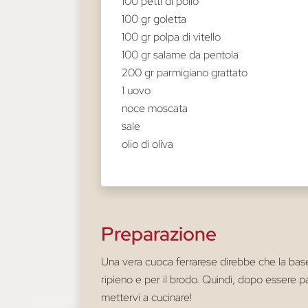
100 petti di pollo
100 gr goletta
100 gr polpa di vitello
100 gr salame da pentola
200 gr parmigiano grattato
1 uovo
noce moscata
sale
olio di oliva
Preparazione
Una vera cuoca ferrarese direbbe che la base 
ripieno e per il brodo. Quindi, dopo essere pa
mettervi a cucinare!