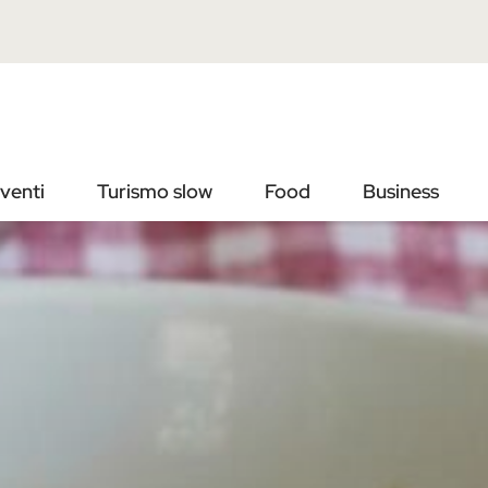
Vai
Vai
al
al
contenuto
footer
principale
venti
Turismo slow
Food
Business