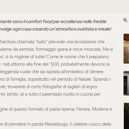
umante sono il comfort food per eccellenza nelle fredde
avvolge ogni cosa creando un’atmosfera ovattata e irreale!
ca farcitura chiamata “batù” prevede una lavorazione che
 salame da pentola, formaggio grana e noce moscata. Ma si
po’, è la migliore di tutte! Come le nonne che li preparano,
: nati attorno alla fine del ‘500, probabilmente devono la
a leggenda vuole che sia ispirata all’ombelico di Venere.
mo di famiglia, soprattutto nel periodo di Natale. Spiando i
re, troverete di certo fotografie di taglieri di legno
, bimbi, zii e tutto il parentado riunito in cucina per
rigine di questo formato di pasta ripiena: Ferrara, Modena e
re di prendere in parola Messisbugo, il celebre cuoco della