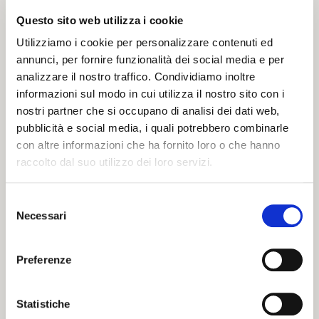
Cenni Storici
Questo sito web utilizza i cookie
Questo punto della città è connesso coi culti mariani da tempi
Utilizziamo i cookie per personalizzare contenuti ed
annunci, per fornire funzionalità dei social media e per
antichi: già dal V secolo esisteva, dove ora sorge la Chiesa di
analizzare il nostro traffico. Condividiamo inoltre
Santa Maria in Vado, un capitello con l’immagine della Vergine
informazioni sul modo in cui utilizza il nostro sito con i
a scopo votivo. La prima testimonianza di una piccola
nostri partner che si occupano di analisi dei dati web,
chiesetta, invece, risale al X secolo.
pubblicità e social media, i quali potrebbero combinarle
con altre informazioni che ha fornito loro o che hanno
Il nome Santa Maria in Vado deriva dalla sua collocazione
raccolto dal suo utilizzo dei loro servizi.
sull'antica riva settentrionale del Po, nei pressi di un guado
(vado).
Selezione
La chiesa fu ricostruita nel 1495 su progetto del celebre
Necessari
del
architetto Biagio Rossetti che condusse i lavori insieme al
consenso
pittore Ercole de’ Roberti e il capomastro Bartolomeo
Preferenze
Tristano. Il sacello che tuttora ospita la volta dove sono visibili i
segni del miracolo risale invece al 1594.
Statistiche
Alla realizzazione dell’apparato decorativo della chiesa