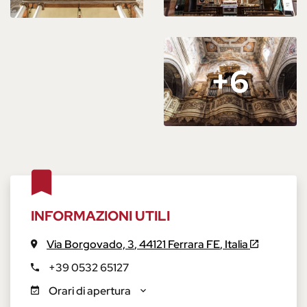
+6
+6
INFORMAZIONI UTILI
Via Borgovado, 3
,
44121
Ferrara
FE
,
Italia
+39 0532 65127
Orari di apertura