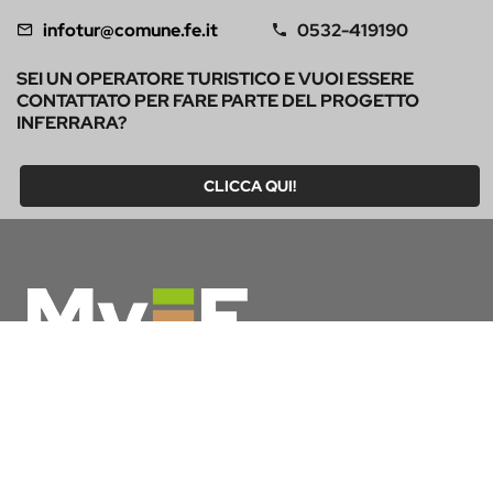
infotur@comune.fe.it
0532-419190
SEI UN OPERATORE TURISTICO E VUOI ESSERE
CONTATTATO PER FARE PARTE DEL PROGETTO
INFERRARA?
CLICCA QUI!
MyFE Card è la carta turistica di Ferrara, un unico pass che
ti permette di vivere a pieno la città, risparmiando tempo e
denaro. E se pernotti a Ferrara hai diritto all’esenzione
dall’imposta di soggiorno