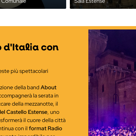
o Comunale
Sala Estense
 d'Italia con
este più spettacolari
bizione della band
About
accompagnerà la serata in
care della mezzanotte, il
del Castello Estense
, uno
sformerà il cuore della città
ntinua con il
format Radio