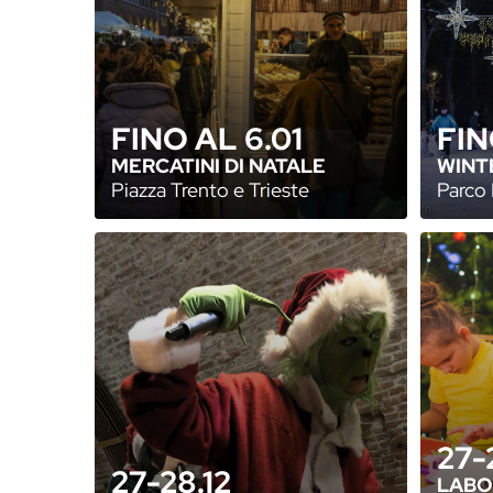
FINO AL 6.01
FIN
MERCATINI DI NATALE
WINT
Piazza Trento e Trieste
Parco 
27-
27-28.12
LABO