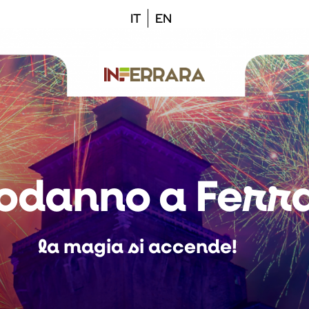
IT
EN
odanno a Ferr
la magia si accende!