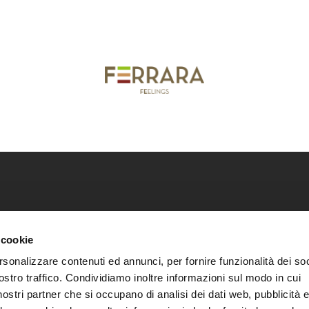
ca della città di Ferrara
Scarica i nostri cataloghi
Co
 cookie
Scarica guide e mappe
Pr
rsonalizzare contenuti ed annunci, per fornire funzionalità dei soc
Informazioni utili
Co
ostro traffico. Condividiamo inoltre informazioni sul modo in cui
Segnalazioni di accessibilità
Co
i nostri partner che si occupano di analisi dei dati web, pubblicità 