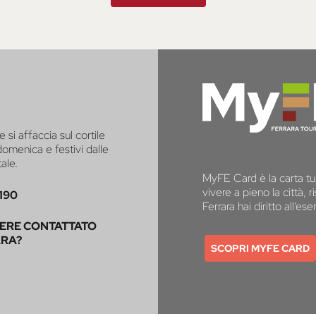
e si affaccia sul cortile
 domenica e festivi dalle
tale.
MyFE Card è la carta tur
vivere a pieno la città,
190
Ferrara hai diritto all’e
SERE CONTATTATO
ARA?
SCOPRI MYFE CARD