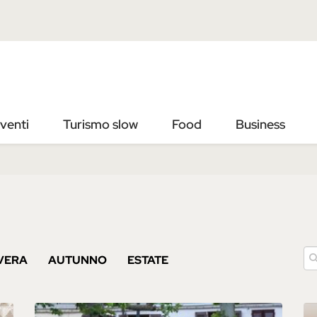
Vai
Vai
al
al
contenuto
footer
principale
venti
Turismo slow
Food
Business
VERA
AUTUNNO
ESTATE