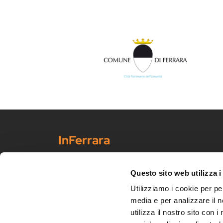
InFerrara
Portale ufficiale di promo-commercializzazione turisti
Scopri Ferrara
Questo sito web utilizza i
Arte e cultura
Utilizziamo i cookie per pe
Eventi
media e per analizzare il n
Turismo slow
utilizza il nostro sito con 