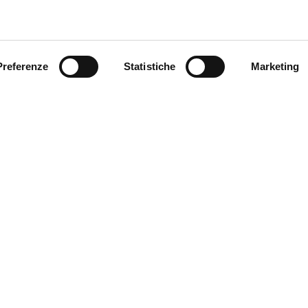
Preferenze
Statistiche
Marketing
e si affaccia sul cortile
 domenica e festivi dalle
tale.
MyFE Card è la carta tur
vivere a pieno la città,
190
Ferrara hai diritto all’e
SERE CONTATTATO
ARA?
SCOPRI MYFE CARD