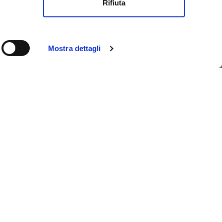
Rifiuta
Mostra dettagli
istica di Ferrara, un unico pass che ti permette di
 risparmiando tempo e denaro. E se pernotti a
senzione dall’imposta di soggiorno