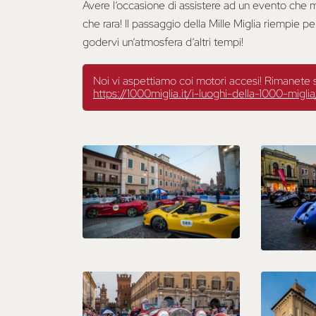
Avere l’occasione di assistere ad un evento che m
che rara! Il passaggio della Mille Miglia riempie p
godervi un’atmosfera d’altri tempi!
Noi vi aspettiamo coi motori accesi! Rimanete sem
https://1000miglia.it/i-luoghi-della-1000-miglia