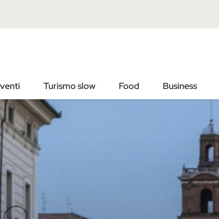
Vai
Vai
al
al
contenuto
footer
principale
venti
Turismo slow
Food
Business