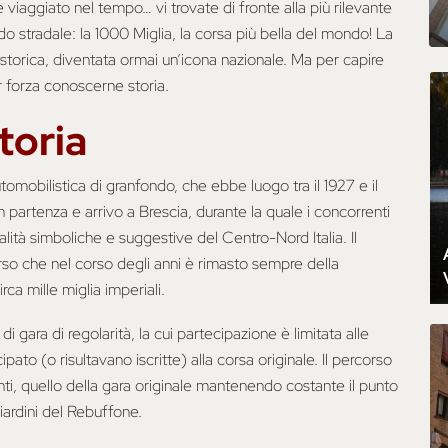
viaggiato nel tempo… vi trovate di fronte alla più rilevante
do stradale: la 1000 Miglia, la corsa più bella del mondo! La
 storica, diventata ormai un’icona nazionale. Ma per capire
r forza conoscerne storia.
toria
omobilistica di granfondo, che ebbe luogo tra il 1927 e il
con partenza e arrivo a Brescia, durante la quale i concorrenti
ità simboliche e suggestive del Centro-Nord Italia. Il
rso che nel corso degli anni è rimasto sempre della
rca mille miglia imperiali.
di gara di regolarità, la cui partecipazione è limitata alle
ato (o risultavano iscritte) alla corsa originale. Il percorso
nti, quello della gara originale mantenendo costante il punto
giardini del Rebuffone.