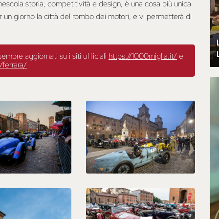
escola storia, competitività e design, è una cosa più unica
er un giorno la città del rombo dei motori, e vi permetterà di
pre aggiornati su i siti ufficiali
https://1000miglia.it/
e
/ferrara/