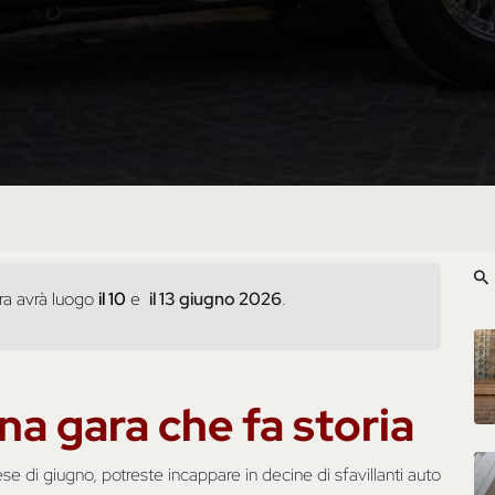
ara avrà luogo
il 10
e
il 13 giugno 2026
.
na gara che fa storia
e di giugno, potreste incappare in decine di sfavillanti auto