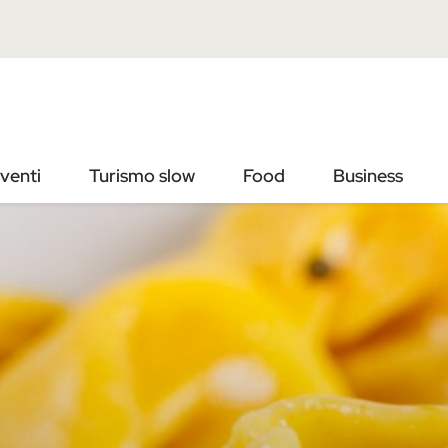
Vai
Vai
al
al
contenuto
footer
principale
venti
Turismo slow
Food
Business