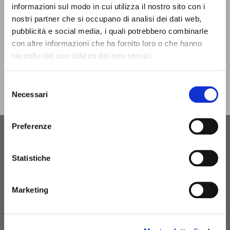
giorno di Natale.
informazioni sul modo in cui utilizza il nostro sito con i
nostri partner che si occupano di analisi dei dati web,
infotur@comune.fe.it
0532-419190
pubblicità e social media, i quali potrebbero combinarle
con altre informazioni che ha fornito loro o che hanno
SEI UN OPERATORE TURISTICO E VUOI ESSERE
raccolto dal suo utilizzo dei loro servizi.
CONTATTATO PER FARE PARTE DEL PROGETTO
INFERRARA?
Selezione
Necessari
del
CLICCA QUI!
consenso
Preferenze
Statistiche
Marketing
MyFE Card è la carta turistica di Ferrara, un unico pass che
ti permette di vivere a pieno la città, risparmiando tempo e
denaro. E se pernotti a Ferrara hai diritto all’esenzione