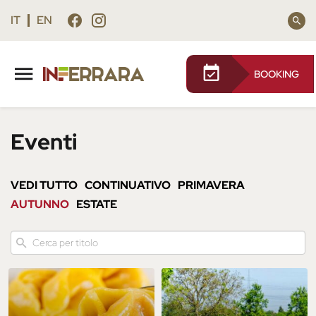
Vai
Vai
al
al
IT
EN
contenuto
footer
principale
BOOKING
Eventi
VEDI TUTTO
CONTINUATIVO
PRIMAVERA
AUTUNNO
ESTATE