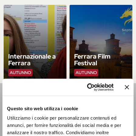
Internazionale a
Ferrara Film
Ferrara
Festival
AUTUNNO
AUTUNNO
UFFICIO INFORMAZIONI
E ACCOGLIENZA TURISTICA - IAT
Questo sito web utilizza i cookie
Utilizziamo i cookie per personalizzare contenuti ed
Si trova presso il Castello Estense, al piano terra, e si affaccia
annunci, per fornire funzionalità dei social media e per
sul cortile interno. È aperto lunedì - sabato dalle 9 alle 18 |
domenica e festivi dalle 9.30 alle 17.30. Lo trovi chiuso solo il
analizzare il nostro traffico. Condividiamo inoltre