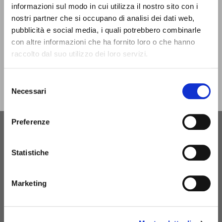
closed only on Christmas Day.
informazioni sul modo in cui utilizza il nostro sito con i
nostri partner che si occupano di analisi dei dati web,
infotur@comune.fe.it
0532-419190
pubblicità e social media, i quali potrebbero combinarle
con altre informazioni che ha fornito loro o che hanno
ARE YOU A TOUR OPERATOR AND WOULD YOU LIKE
raccolto dal suo utilizzo dei loro servizi.
TO BE CONTACTED TO BE PART OF THE INFERRARA
PROJECT?
Selezione
Necessari
del
CLICK HERE!
consenso
Preferenze
Statistiche
Marketing
MyFE Card is Ferrara's tourist card, a single pass that
allows you to fully experience the city while saving time
and money. And if you stay overnight in Ferrara, you are