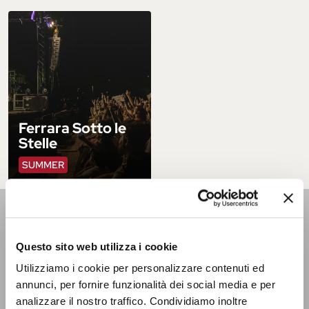
Ferrara Sotto le
Stelle
SUMMER
INFORMATION
AND WELCOME OFFICE
Questo sito web utilizza i cookie
Utilizziamo i cookie per personalizzare contenuti ed
Located on the inner courtyard of the Castello Estense, on
annunci, per fornire funzionalità dei social media e per
the ground floor. Open Monday - Saturday from 9 a.m. to 6
p.m. | Sundays and holidays from 9.30 a.m. to 5.30 p.m. It is
analizzare il nostro traffico. Condividiamo inoltre