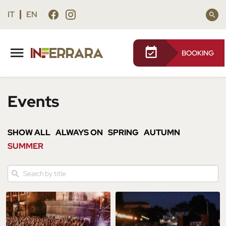
Vai
Vai
al
al
IT
EN
contenuto
footer
principale
BOOKING
Events
SHOW ALL
ALWAYS ON
SPRING
AUTUMN
SUMMER