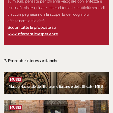
su misura, pensate per chi ama viaggiare con lentezza e
curiosità. Visite guidate, itinerari tematici e attività speciali
ti accompagneranno alla scoperta dei luoghi più
affascinanti della città.
Scopri tutte le proposte su
www.inferrara.it/esperienze
Potrebbe interessarti anche
MUSEI
Museo Nazionale dell'Ebraismo Italiano e della Shoah - MEIS
MUSEI