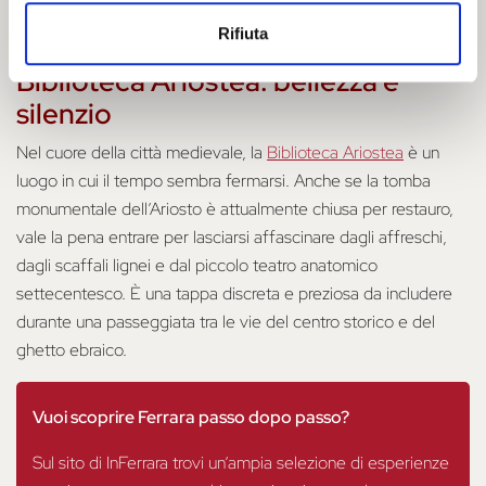
Spazio Antonioni
per esplorare l’universo visivo del celebre
regista ferrarese.
Rifiuta
Biblioteca Ariostea: bellezza e
silenzio
Nel cuore della città medievale, la
Biblioteca Ariostea
è un
luogo in cui il tempo sembra fermarsi. Anche se la tomba
monumentale dell’Ariosto è attualmente chiusa per restauro,
vale la pena entrare per lasciarsi affascinare dagli affreschi,
dagli scaffali lignei e dal piccolo teatro anatomico
settecentesco. È una tappa discreta e preziosa da includere
durante una passeggiata tra le vie del centro storico e del
ghetto ebraico.
Vuoi scoprire Ferrara passo dopo passo?
Sul sito di InFerrara trovi un’ampia selezione di esperienze