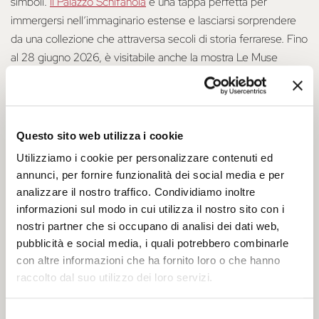
simboli.
Il Palazzo Schifanoia
è una tappa perfetta per
immergersi nell’immaginario estense e lasciarsi sorprendere
da una collezione che attraversa secoli di storia ferrarese. Fino
al 28 giugno 2026, è visitabile anche la mostra Le Muse
Astrologiche dello scultore Maurizio Bonora. Da non perdere
anche il giardino rinascimentale, che conserva un fascino
particolare anche sotto la luce più fredda dell’inverno.
Questo sito web utilizza i cookie
Marfisa d’Este e il Castello Estense:
Utilizziamo i cookie per personalizzare contenuti ed
rifugi tra le storie
annunci, per fornire funzionalità dei social media e per
Verso il centro della città, due luoghi iconici aprono le porte a
analizzare il nostro traffico. Condividiamo inoltre
chi cerca riparo e suggestione: la
Palazzina di Marfisa d’Este
,
informazioni sul modo in cui utilizza il nostro sito con i
nostri partner che si occupano di analisi dei dati web,
residenza intima di una delle figure femminili più sorprendenti
pubblicità e social media, i quali potrebbero combinarle
del Rinascimento, e il
Castello Estense
, con le sue sale
con altre informazioni che ha fornito loro o che hanno
affrescate e la Torre dei Leoni, da cui ammirare il profilo della
raccolto dal suo utilizzo dei loro servizi.
città sotto cieli limpidi e frizzanti. Sono due tappe differenti
ma complementari, utili a comprendere il rapporto tra la corte
Selezione