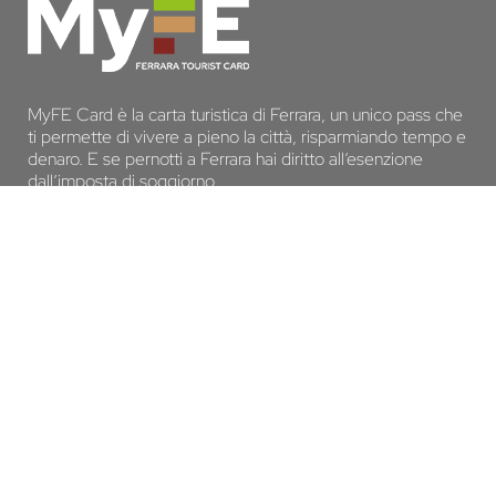
MyFE Card è la carta turistica di Ferrara, un unico pass che
ti permette di vivere a pieno la città, risparmiando tempo e
denaro. E se pernotti a Ferrara hai diritto all’esenzione
dall’imposta di soggiorno
SCOPRI MYFE CARD