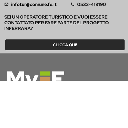
infotur@comune.fe.it
0532-419190
SEI UN OPERATORE TURISTICO E VUOI ESSERE
CONTATTATO PER FARE PARTE DEL PROGETTO
INFERRARA?
CLICCA QUI!
MyFE Card è la carta turistica di Ferrara, un unico pass che
ti permette di vivere a pieno la città, risparmiando tempo e
denaro. E se pernotti a Ferrara hai diritto all’esenzione
dall’imposta di soggiorno