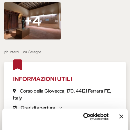
+4
+4
ph. interni Luca Gavagna
INFORMAZIONI UTILI
Corso della Giovecca, 170
,
44121
Ferrara
FE
,
Italy
Orari di apertura
Biglietti e accessibilità