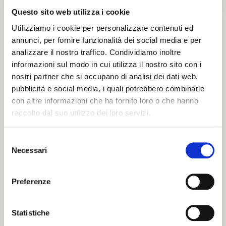
Questo sito web utilizza i cookie
Utilizziamo i cookie per personalizzare contenuti ed
Palazzina Marfisa d’Este
annunci, per fornire funzionalità dei social media e per
analizzare il nostro traffico. Condividiamo inoltre
Un
gioiello del Rinascimento ferrarese
, la Palazzina Marfisa
informazioni sul modo in cui utilizza il nostro sito con i
d’Este è una delle residenze signorili più affascinanti
del XVI
nostri partner che si occupano di analisi dei dati web,
secolo
. La facciata in mattoni su Corso Giovecca cela un
pubblicità e social media, i quali potrebbero combinarle
giardino retrostante, un tempo collegato ad altri palazzi
con altre informazioni che ha fornito loro o che hanno
nobiliari e arricchito da logge eleganti con decorazioni a tralci
raccolto dal suo utilizzo dei loro servizi.
di vite, utilizzate anche come scenografia per spettacoli
teatrali e musicali.
Selezione
Necessari
del
Cenni Storici
consenso
Costruita da Francesco d’Este,
figlio di Alfonso I e Lucrezia
Preferenze
Borgia, la dimora passò in eredità alla figlia
Marfisa
, donna
colta e di carattere, che fece della residenza il proprio rifugio.
Statistiche
Fu l’unica della famiglia estense a rimanere a Ferrara dopo la