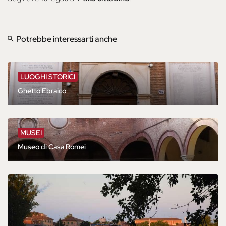
Potrebbe interessarti anche
LUOGHI STORICI
Ghetto Ebraico
MUSEI
Museo di Casa Romei