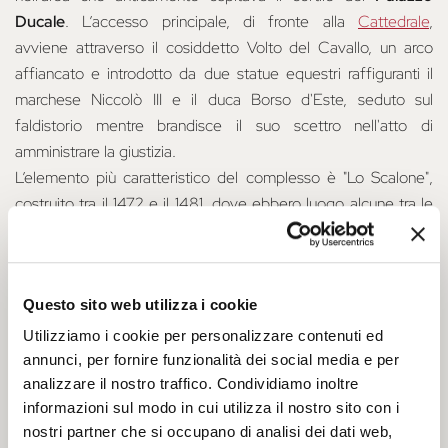
Ducale
. L’accesso principale, di fronte alla
Cattedrale
,
avviene attraverso il cosiddetto Volto del Cavallo, un arco
affiancato e introdotto da due statue equestri raffiguranti il
marchese Niccolò III e il duca Borso d'Este, seduto sul
faldistorio mentre brandisce il suo scettro nell'atto di
amministrare la giustizia.
L’elemento più caratteristico del complesso è "Lo Scalone",
costruito tra il 1472 e il 1481, dove ebbero luogo alcune tra le
prime rappresentazioni sceniche del Rinascimento, che videro
tra il pubblico anche un giovane Ariosto!
Palazzo Ducale
Questo sito web utilizza i cookie
Utilizziamo i cookie per personalizzare contenuti ed
Il Palazzo Ducale Estense fu edificato nel XIII secolo mentre la
annunci, per fornire funzionalità dei social media e per
contemporanea costruzione della nuova
Cattedrale
favoriva
analizzare il nostro traffico. Condividiamo inoltre
la definizione del centro del potere cittadino. Nel tempo, il
informazioni sul modo in cui utilizza il nostro sito con i
nucleo originario dell’edificio subì diverse trasformazioni fino a
nostri partner che si occupano di analisi dei dati web,
raggiungere l’assetto attuale col duca Ercole I. Vari furono poi