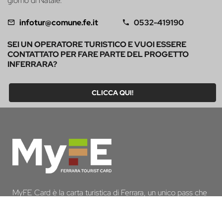
giorno di Natale.
infotur@comune.fe.it
0532-419190
SEI UN OPERATORE TURISTICO E VUOI ESSERE
CONTATTATO PER FARE PARTE DEL PROGETTO
INFERRARA?
CLICCA QUI!
MyFE Card è la carta turistica di Ferrara, un unico pass che
ti permette di vivere a pieno la città, risparmiando tempo e
denaro. E se pernotti a Ferrara hai diritto all’esenzione