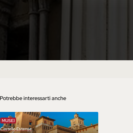
Potrebbe interessarti anche
MUSEI
Castello Estense