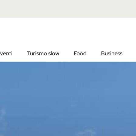
Vai
Vai
al
al
contenuto
footer
principale
venti
Turismo slow
Food
Business