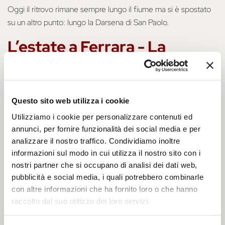
Oggi il ritrovo rimane sempre lungo il fiume ma si è spostato
su un altro punto: lungo la Darsena di San Paolo.
L’estate a Ferrara - La
Darsena di San Paolo
Recentemente riqualificata al centro di un progetto
urbanistico per riportare la vita cittadina verso il fiume, la
Questo sito web utilizza i cookie
Darsena di San Paolo si inserisce all’interno del caratteristico
Utilizziamo i cookie per personalizzare contenuti ed
Quartiere Giardino
.
annunci, per fornire funzionalità dei social media e per
analizzare il nostro traffico. Condividiamo inoltre
informazioni sul modo in cui utilizza il nostro sito con i
nostri partner che si occupano di analisi dei dati web,
pubblicità e social media, i quali potrebbero combinarle
con altre informazioni che ha fornito loro o che hanno
raccolto dal suo utilizzo dei loro servizi.