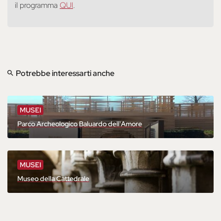
il programma
QUI
.
Potrebbe interessarti anche
MUSEI
Parco Archeologico Baluardo dell'Amore
MUSEI
Museo della Cattedrale