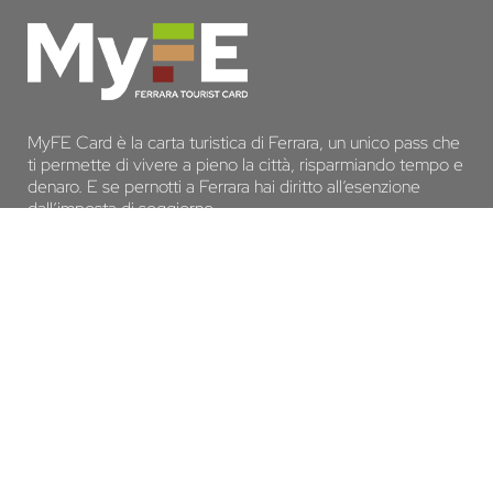
MyFE Card è la carta turistica di Ferrara, un unico pass che
ti permette di vivere a pieno la città, risparmiando tempo e
denaro. E se pernotti a Ferrara hai diritto all’esenzione
dall’imposta di soggiorno
SCOPRI MYFE CARD