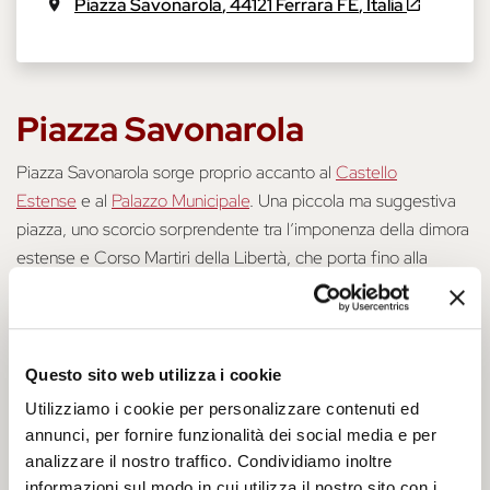
Piazza Savonarola
,
44121
Ferrara
FE
,
Italia
Piazza Savonarola
Piazza Savonarola sorge proprio accanto al
Castello
Estense
e al
Palazzo Municipale
. Una piccola ma suggestiva
piazza, uno scorcio sorprendente tra l’imponenza della dimora
estense e Corso Martiri della Libertà, che porta fino alla
Cattedrale
. Spiando sotto gli archi che ne segnano il confine,
potrete scorgere la distesa ciottolata dello splendido Largo
Castello.
Questo sito web utilizza i cookie
Cenni Storici
Utilizziamo i cookie per personalizzare contenuti ed
annunci, per fornire funzionalità dei social media e per
Piazza Savonarola
è parte della porzione medioevale della
analizzare il nostro traffico. Condividiamo inoltre
città. Nei secoli ha cambiato diverse denominazioni, fino al
informazioni sul modo in cui utilizza il nostro sito con i