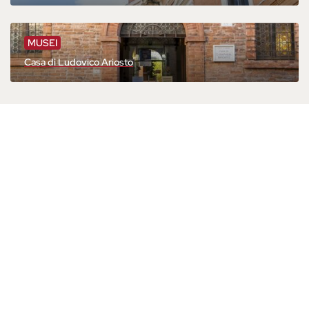
MUSEI
Casa di Ludovico Ariosto
UFFICIO INFORMAZIONI
E ACCOGLIENZA TURISTICA - IAT
Si trova presso il Castello Estense, al piano terra, e si affaccia
sul cortile interno. È aperto lunedì - sabato dalle 9 alle 18 |
domenica e festivi dalle 9.30 alle 17.30. Lo trovi chiuso solo il
giorno di Natale.
infotur@comune.fe.it
0532-419190