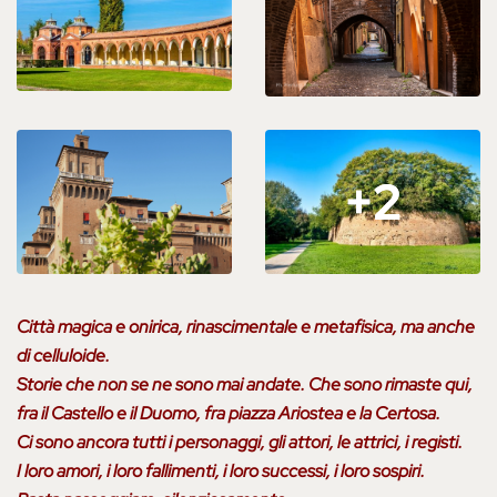
+2
+2
Città magica e onirica, rinascimentale e metafisica, ma anche
di celluloide.
Storie che non se ne sono mai andate. Che sono rimaste qui,
fra il Castello e il Duomo, fra piazza Ariostea e la Certosa.
Ci sono ancora tutti i personaggi, gli attori, le attrici, i registi.
I loro amori, i loro fallimenti, i loro successi, i loro sospiri.