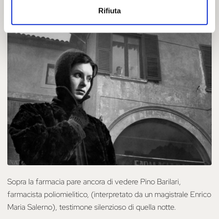
La lunga notte del '43
di Florestano Vancini, 1960
Rifiuta
Sopra la farmacia pare ancora di vedere Pino Barilari,
farmacista poliomielitico, (interpretato da un magistrale Enrico
Maria Salerno), testimone silenzioso di quella notte.