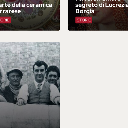
arte della ceramica
segreto di Lucrezi
rrarese
Borgia
TORIE
STORIE