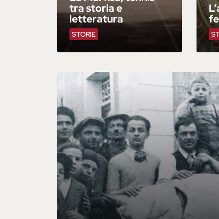
tra storia e
L’
letteratura
fe
STORIE
S