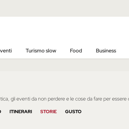
Vai
Vai
al
al
contenuto
footer
principale
venti
Turismo slow
Food
Business
ica, gli eventi da non perdere e le cose da fare per essere d
O
ITINERARI
STORIE
GUSTO