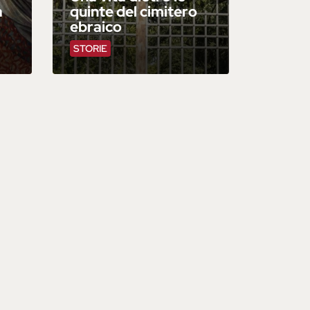
a
quinte del cimitero
ebraico
STORIE