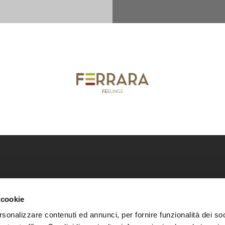
ca della città di Ferrara
Scarica i nostri cataloghi
Co
 cookie
Scarica guide e mappe
Pr
rsonalizzare contenuti ed annunci, per fornire funzionalità dei soc