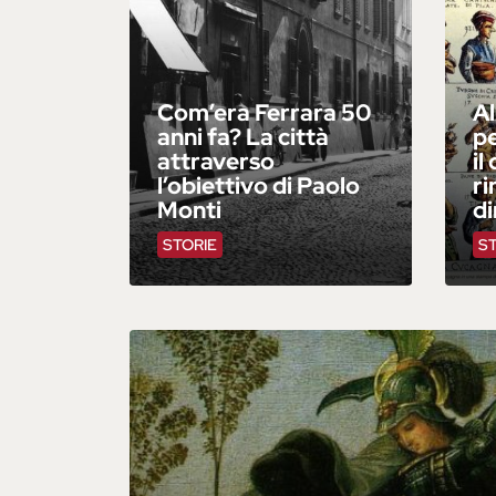
Com’era Ferrara 50
Al
anni fa? La città
pe
attraverso
il
l’obiettivo di Paolo
ri
Monti
d
STORIE
S