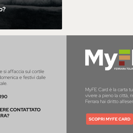
Po?
e si affaccia sul cortile
 domenica e festivi dalle
tale.
MyFE Card è la carta tur
vivere a pieno la città,
190
Ferrara hai diritto all’e
SERE CONTATTATO
ARA?
SCOPRI MYFE CARD