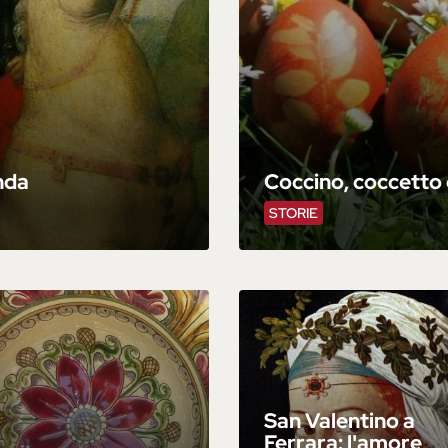
enda
Coccino, coccetto
STORIE
San Valentino a
Ferrara: l'amore