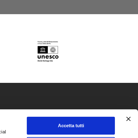
okie policy
Accetta tutti
ivacy policy
ial