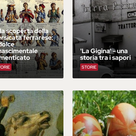
la scoperta della
rsicata ferrarese:
 dolce
nascimentale
'La Gigina' - una
imenticato
storia tra i sapori
TORIE
STORIE