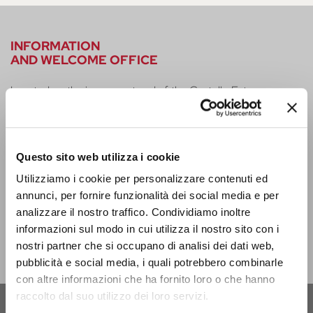
INFORMATION
AND WELCOME OFFICE
Located on the inner courtyard of the Castello Estense, on
the ground floor. Open Monday - Saturday from 9 a.m. to 6
p.m. | Sundays and holidays from 9.30 a.m. to 5.30 p.m. It is
closed only on Christmas Day.
Questo sito web utilizza i cookie
infotur@comune.fe.it
0532-419190
Utilizziamo i cookie per personalizzare contenuti ed
ARE YOU A TOUR OPERATOR AND WOULD YOU LIKE
annunci, per fornire funzionalità dei social media e per
TO BE CONTACTED TO BE PART OF THE INFERRARA
analizzare il nostro traffico. Condividiamo inoltre
PROJECT?
informazioni sul modo in cui utilizza il nostro sito con i
nostri partner che si occupano di analisi dei dati web,
CLICK HERE!
pubblicità e social media, i quali potrebbero combinarle
con altre informazioni che ha fornito loro o che hanno
raccolto dal suo utilizzo dei loro servizi.