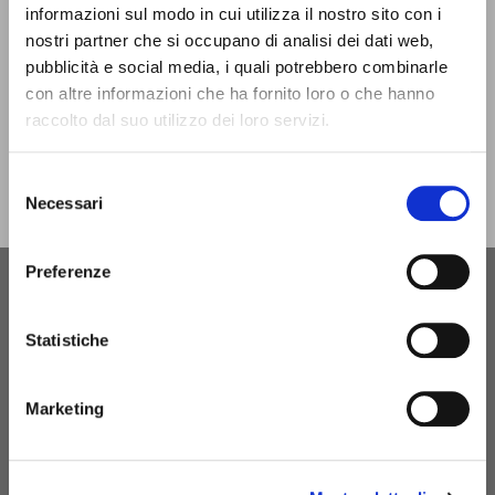
closed only on Christmas Day.
informazioni sul modo in cui utilizza il nostro sito con i
nostri partner che si occupano di analisi dei dati web,
infotur@comune.fe.it
0532-419190
pubblicità e social media, i quali potrebbero combinarle
con altre informazioni che ha fornito loro o che hanno
ARE YOU A TOUR OPERATOR AND WOULD YOU LIKE
raccolto dal suo utilizzo dei loro servizi.
TO BE CONTACTED TO BE PART OF THE INFERRARA
PROJECT?
Selezione
Necessari
del
CLICK HERE!
consenso
Preferenze
Statistiche
Marketing
MyFE Card is Ferrara's tourist card, a single pass that
allows you to fully experience the city while saving time
and money. And if you stay overnight in Ferrara, you are