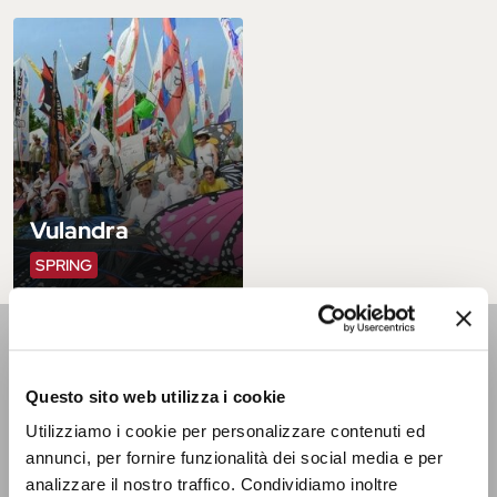
Vulandra
SPRING
INFORMATION
AND WELCOME OFFICE
Questo sito web utilizza i cookie
Utilizziamo i cookie per personalizzare contenuti ed
Located on the inner courtyard of the Castello Estense, on
annunci, per fornire funzionalità dei social media e per
the ground floor. Open Monday - Saturday from 9 a.m. to 6
p.m. | Sundays and holidays from 9.30 a.m. to 5.30 p.m. It is
analizzare il nostro traffico. Condividiamo inoltre