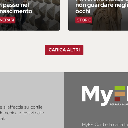
 passo nel
non guardare negli
inascimento
occhi
INERARI
STORIE
CARICA ALTRI
e si affaccia sul cortile
 domenica e festivi dalle
tale.
MyFE Card è la carta tur