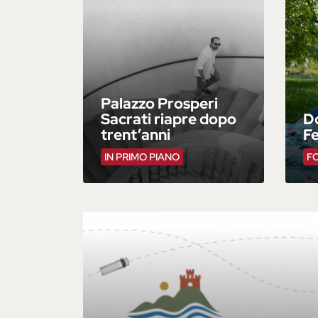
Palazzo Prosperi
Sacrati riapre dopo
Do
trent’anni
F
IN PRIMO PIANO
F