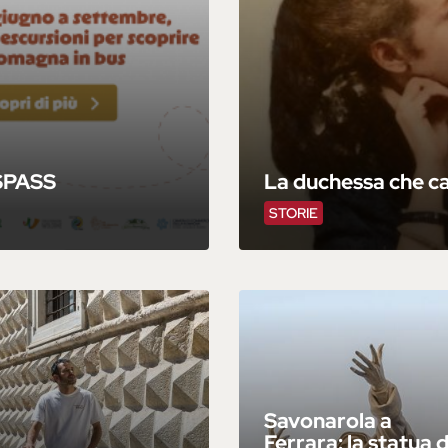
 SPASS
La duchessa che ca
STORIE
Savonarola a
Ferrara: la statua 