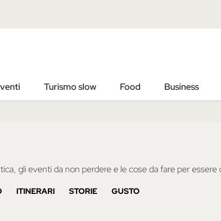
Vai
Vai
al
al
contenuto
footer
principale
venti
Turismo slow
Food
Business
ica, gli eventi da non perdere e le cose da fare per essere d
O
ITINERARI
STORIE
GUSTO