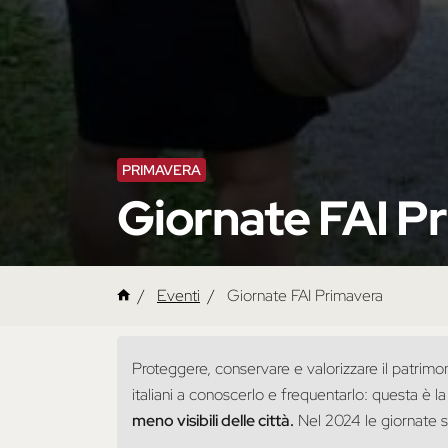
PRIMAVERA
Giornate FAI P
Eventi
Giornate FAI Primavera
Proteggere, conservare e valorizzare il patrimoni
italiani a conoscerlo e frequentarlo: questa è l
meno visibili delle città.
Nel 2024 le giornate s