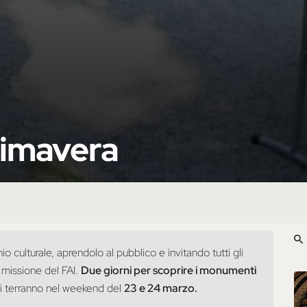
rimavera
o culturale, aprendolo al pubblico e invitando tutti gli
a missione del FAI.
Due giorni per scoprire i monumenti
i terranno nel weekend del
23 e 24 marzo.