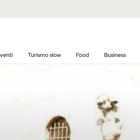
Vai
Vai
al
al
contenuto
footer
principale
venti
Turismo slow
Food
Business