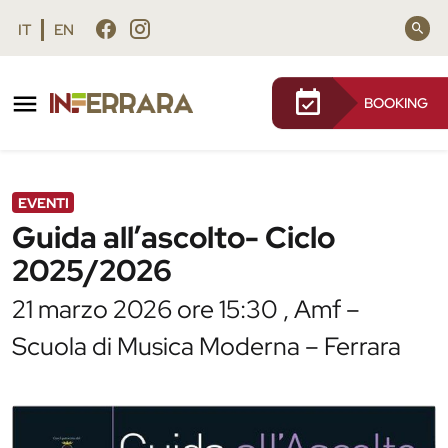
Vai al contenuto principale
Vai al footer
IT
EN
BOOKING
/
Agenda
/
Guida all’ascolto- Ciclo 2025/2026
EVENTI
Guida all’ascolto- Ciclo
2025/2026
21 marzo 2026 ore 15:30 , Amf –
Scuola di Musica Moderna – Ferrara