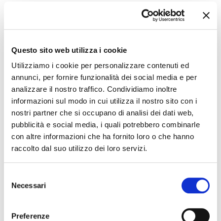
L’evoluzione del blues – Da Robert Johnson a Shari
A cura di Davide Grandi
Sabato 11 aprile 2026
Questo sito web utilizza i cookie
Il Country moderno – La tradizione che si rinnova
A cura di Stefano Parma
Utilizziamo i cookie per personalizzare contenuti ed
annunci, per fornire funzionalità dei social media e per
Aula Magna “Stefano Tassinari” – Scuola di Musica Moderna
analizzare il nostro traffico. Condividiamo inoltre
Via Darsena 57, Ferrara
informazioni sul modo in cui utilizza il nostro sito con i
nostri partner che si occupano di analisi dei dati web,
Orari
pubblicità e social media, i quali potrebbero combinarle
Ore 15.30
con altre informazioni che ha fornito loro o che hanno
Ingresso libero fino a esaurimento posti
raccolto dal suo utilizzo dei loro servizi.
Contatti
Selezione
AMF – Scuola di Musica Moderna
Necessari
del
0532 464661
consenso
amfscuoladimusica@fastwebnet.it
Preferenze