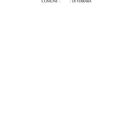
InFerrara
Official tourism promotion-marketing portal of the Municipality