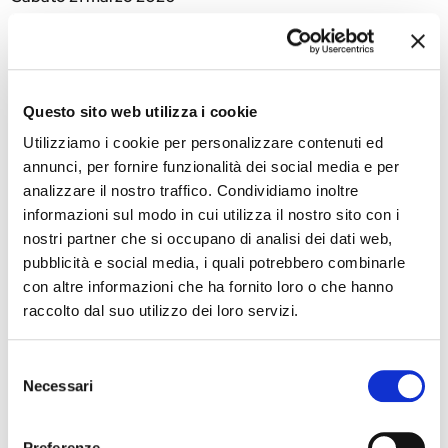
L’evoluzione del blues – Da Robert Johnson a Shari
A cura di Davide Grandi
Sabato 11 aprile 2026
Il Country moderno – La tradizione che si rinnova
Questo sito web utilizza i cookie
A cura di Stefano Parma
Utilizziamo i cookie per personalizzare contenuti ed
annunci, per fornire funzionalità dei social media e per
Aula Magna “Stefano Tassinari” – Scuola di Musica Moderna
analizzare il nostro traffico. Condividiamo inoltre
Via Darsena 57, Ferrara
informazioni sul modo in cui utilizza il nostro sito con i
Orari
nostri partner che si occupano di analisi dei dati web,
Ore 15.30
pubblicità e social media, i quali potrebbero combinarle
con altre informazioni che ha fornito loro o che hanno
Ingresso libero fino a esaurimento posti
raccolto dal suo utilizzo dei loro servizi.
Contatti
Selezione
AMF – Scuola di Musica Moderna
Necessari
del
0532 464661
consenso
amfscuoladimusica@fastwebnet.it
Preferenze