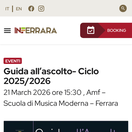
Vai al contenuto principale
Vai al footer
IT
EN
BOOKING
/
Agenda
/
Guida all’ascolto- Ciclo 2025/2026
EVENTI
Guida all’ascolto- Ciclo
2025/2026
21 March 2026 ore 15:30 , Amf –
Scuola di Musica Moderna – Ferrara