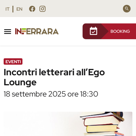
Vai al contenuto principale
Vai al footer
IT
EN
BOOKING
/
Agenda
/
Incontri letterari all’Ego Lounge
EVENTI
Incontri letterari all’Ego
Lounge
18 settembre 2025 ore 18:30