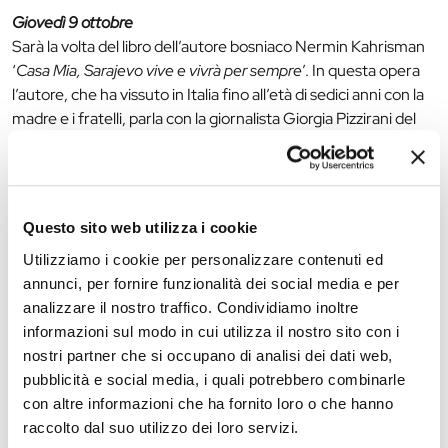
Giovedì 9 ottobre
Sarà la volta del libro dell’autore bosniaco Nermin Kahrisman
‘
Casa Mia, Sarajevo vive e vivrà per sempre
’. In questa opera
l’autore, che ha vissuto in Italia fino all’età di sedici anni con la
madre e i fratelli, parla con la giornalista Giorgia Pizzirani del
suo ritorno in Bosnia Erzegovina e delle profonde ferite che
ancora ha la sua terra.
Giovedì 16 ottobre
Questo sito web utilizza i cookie
Opera tradotta da Giorgia Pizzirani di Gerard Palant ‘
Diario di
un seduttore scalognato
’.
Utilizziamo i cookie per personalizzare contenuti ed
annunci, per fornire funzionalità dei social media e per
analizzare il nostro traffico. Condividiamo inoltre
La redazione non è responsabile di eventuali inesattezze o
informazioni sul modo in cui utilizza il nostro sito con i
variazioni nel programma degli eventi riportati. In caso di
nostri partner che si occupano di analisi dei dati web,
annullamento, variazione, modifica delle informazioni di un
pubblicità e social media, i quali potrebbero combinarle
evento potete scrivere a
infotur@comune.fe.it
.
con altre informazioni che ha fornito loro o che hanno
raccolto dal suo utilizzo dei loro servizi.