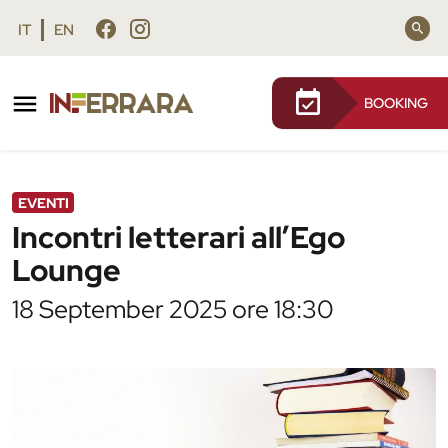
Vai al contenuto principale
Vai al footer
IT
EN
BOOKING
/
Agenda
/
Incontri letterari all’Ego Lounge
EVENTI
Incontri letterari all’Ego
Lounge
18 September 2025 ore 18:30