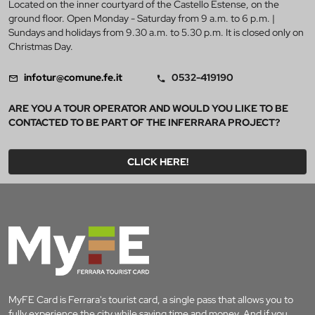
Located on the inner courtyard of the Castello Estense, on the
ground floor. Open Monday - Saturday from 9 a.m. to 6 p.m. |
Sundays and holidays from 9.30 a.m. to 5.30 p.m. It is closed only on
Christmas Day.
infotur@comune.fe.it
0532-419190
ARE YOU A TOUR OPERATOR AND WOULD YOU LIKE TO BE
CONTACTED TO BE PART OF THE INFERRARA PROJECT?
CLICK HERE!
MyFE Card is Ferrara's tourist card, a single pass that allows you to
fully experience the city while saving time and money. And if you