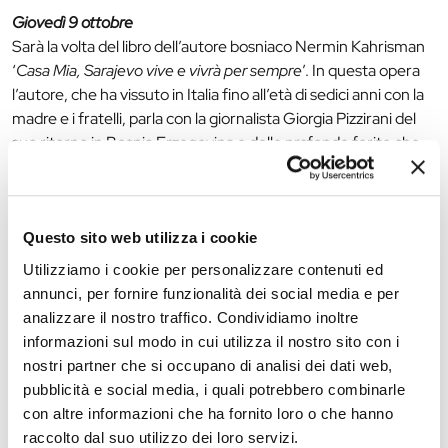
Giovedì 9 ottobre
Sarà la volta del libro dell’autore bosniaco Nermin Kahrisman
‘
Casa Mia, Sarajevo vive e vivrà per sempre
’. In questa opera
l’autore, che ha vissuto in Italia fino all’età di sedici anni con la
madre e i fratelli, parla con la giornalista Giorgia Pizzirani del
suo ritorno in Bosnia Erzegovina e delle profonde ferite che
ancora ha la sua terra.
Giovedì 16 ottobre
Opera tradotta da Giorgia Pizzirani di Gerard Palant ‘
Diario di
Questo sito web utilizza i cookie
un seduttore scalognato
’.
Utilizziamo i cookie per personalizzare contenuti ed
annunci, per fornire funzionalità dei social media e per
analizzare il nostro traffico. Condividiamo inoltre
The editorial team is not responsible for any inaccuracies or
informazioni sul modo in cui utilizza il nostro sito con i
changes in the program of events reported. In case of
nostri partner che si occupano di analisi dei dati web,
cancellation, variation, modification of the information of an
pubblicità e social media, i quali potrebbero combinarle
event you can write to
infotur@comune.fe.it
.
con altre informazioni che ha fornito loro o che hanno
raccolto dal suo utilizzo dei loro servizi.