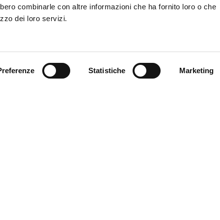
bbero combinarle con altre informazioni che ha fornito loro o che
zzo dei loro servizi.
Preferenze
Statistiche
Marketing
a della città di Ferrara
Scarica i nostri cataloghi
C