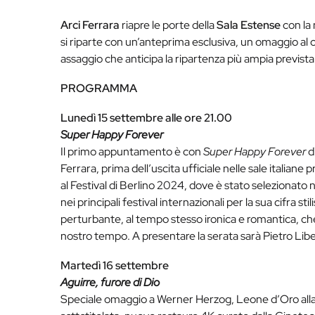
Arci Ferrara
riapre le porte della
Sala Estense
con la
si riparte con un’anteprima esclusiva, un omaggio al c
assaggio che anticipa la ripartenza più ampia previst
PROGRAMMA
Lunedì 15 settembre alle ore 21.00
Super Happy Forever
Il primo appuntamento è con
Super Happy Forever
di
Ferrara, prima dell’uscita ufficiale nelle sale italiane
al Festival di Berlino 2024, dove è stato selezionato n
nei principali festival internazionali per la sua cifra s
perturbante, al tempo stesso ironica e romantica, che r
nostro tempo. A presentare la serata sarà Pietro Libera
Martedì 16 settembre
Aguirre, furore di Dio
Speciale omaggio a Werner Herzog, Leone d’Oro alla c