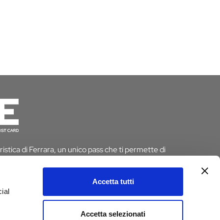
istica di Ferrara, un unico pass che ti permette di
 risparmiando tempo e denaro. E se pernotti a Ferrara
 dall’imposta di soggiorno
Accetta tutti
ial
D
Accetta selezionati
e