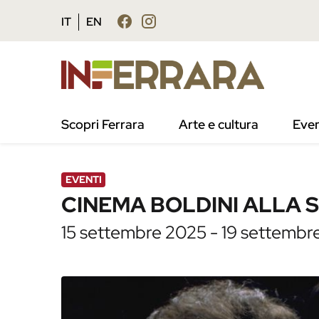
Vai al contenuto principale
Vai al footer
IT
EN
/
Agenda
/
CINEMA BOLDINI ALLA SALA 
Scopri Ferrara
Arte e cultura
Even
EVENTI
CINEMA BOLDINI ALLA 
15 settembre 2025 - 19 settembre