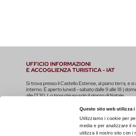
UFFICIO INFORMAZIONI
E ACCOGLIENZA TURISTICA - IAT
Si trova presso il Castello Estense, al piano terra, e si 
interno. È aperto lunedì - sabato dalle 9 alle 18 | dome
alle 17.30. Lo trovi chiuso solo il giorno di Natale.
infotur@comune.fe.it
0532-419190
Questo sito web utilizza i
Utilizziamo i cookie per pe
SEI UN OPERATORE TURISTICO E VUOI ESSER
media e per analizzare il n
FARE PARTE DEL PROGETTO INFERRARA?
utilizza il nostro sito con 