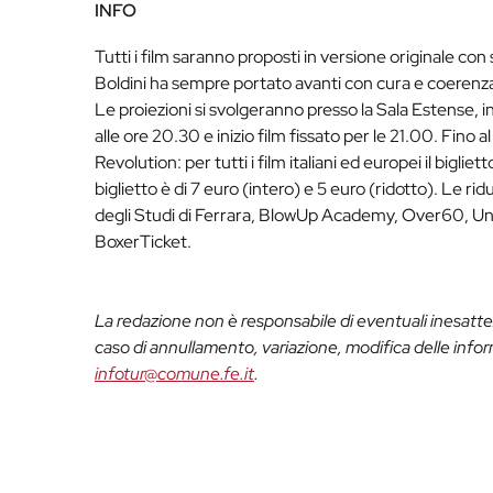
INFO
Tutti i film saranno proposti in versione originale con s
Boldini ha sempre portato avanti con cura e coerenz
Le proiezioni si svolgeranno presso la Sala Estense, i
alle ore 20.30 e inizio film fissato per le 21.00. Fino
Revolution: per tutti i film italiani ed europei il bigliet
biglietto è di 7 euro (intero) e 5 euro (ridotto). Le ri
degli Studi di Ferrara, BlowUp Academy, Over60, Und
BoxerTicket.
La redazione non è responsabile di eventuali inesattez
caso di annullamento, variazione, modifica delle info
infotur@comune.fe.it
.