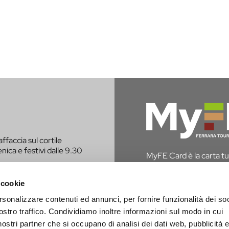
affaccia sul cortile
nica e festivi dalle 9.30
MyFE Card è la carta tur
vivere a pieno la città,
hai diritto all’esenzione
 cookie
rsonalizzare contenuti ed annunci, per fornire funzionalità dei soc
SCOPRI MYFE CAR
E CONTATTATO PER
ostro traffico. Condividiamo inoltre informazioni sul modo in cui
i nostri partner che si occupano di analisi dei dati web, pubblicità 