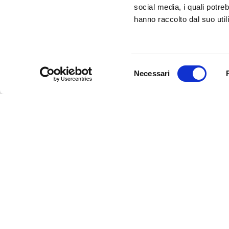
CLICCA QUI!
social media, i quali potre
hanno raccolto dal suo utili
Selezione
Necessari
del
consenso
InFerrara
Portale ufficiale di promo-commercializzazione turistic
Scopri Ferrara