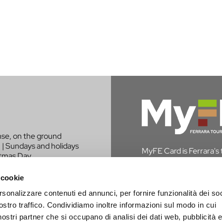
nse, on the ground
 | Sundays and holidays
MyFE Card is Ferrara's to
stmas Day.
experience the city whi
in Ferrara, you are exem
 cookie
rsonalizzare contenuti ed annunci, per fornire funzionalità dei soc
DISCOVER MYFE C
LIKE TO BE
ostro traffico. Condividiamo inoltre informazioni sul modo in cui
PROJECT?
i nostri partner che si occupano di analisi dei dati web, pubblicità 