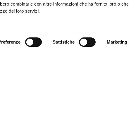
bbero combinarle con altre informazioni che ha fornito loro o che
zzo dei loro servizi.
Preferenze
Statistiche
Marketing
nicipality of Ferrara
Download our catalogues
C