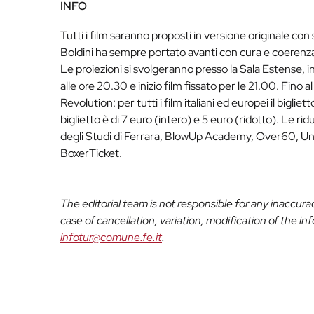
INFO
Tutti i film saranno proposti in versione originale con s
Boldini ha sempre portato avanti con cura e coerenz
Le proiezioni si svolgeranno presso la Sala Estense, i
alle ore 20.30 e inizio film fissato per le 21.00. Fino
Revolution: per tutti i film italiani ed europei il bigliet
biglietto è di 7 euro (intero) e 5 euro (ridotto). Le ri
degli Studi di Ferrara, BlowUp Academy, Over60, Und
BoxerTicket.
The editorial team is not responsible for any inaccur
case of cancellation, variation, modification of the i
infotur@comune.fe.it
.