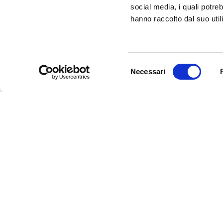
CLICK HERE!
social media, i quali potre
hanno raccolto dal suo utili
Selezione
Necessari
del
consenso
InFerrara
Official tourism promotion-marketing portal of the Mu
Discover Ferrara