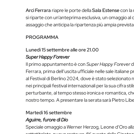
Arci Ferrara
riapre le porte della
Sala Estense
con la
si riparte con un’anteprima esclusiva, un omaggio al c
assaggio che anticipa la ripartenza più ampia previst
PROGRAMMA
Lunedì 15 settembre alle ore 21.00
Super Happy Forever
Il primo appuntamento è con
Super Happy Forever
di
Ferrara, prima dell’uscita ufficiale nelle sale italiane
al Festival di Berlino 2024, dove è stato selezionato n
nei principali festival internazionali per la sua cifra s
perturbante, al tempo stesso ironica e romantica, che r
nostro tempo. A presentare la serata sarà Pietro Libera
Martedì 16 settembre
Aguirre, furore di Dio
Speciale omaggio a Werner Herzog, Leone d’Oro alla c