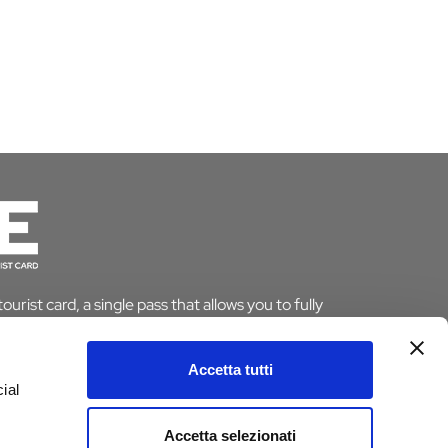
urist card, a single pass that allows you to fully
le saving time and money. And if you stay overnight
pt from the tourist tax.
Accetta tutti
ial
ARD
Accetta selezionati
e