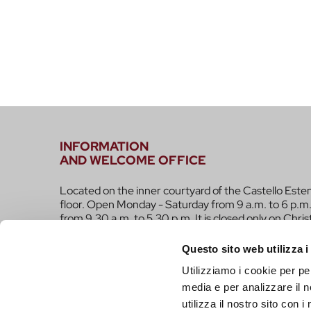
INFORMATION
AND WELCOME OFFICE
Located on the inner courtyard of the Castello Este
floor. Open Monday - Saturday from 9 a.m. to 6 p.m.
from 9.30 a.m. to 5.30 p.m. It is closed only on Chri
infotur@comune.fe.it
0532-419190
Questo sito web utilizza i
Utilizziamo i cookie per pe
ARE YOU A TOUR OPERATOR AND WOULD YOU 
media e per analizzare il n
CONTACTED TO BE PART OF THE INFERRARA 
utilizza il nostro sito con 