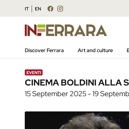
Vai al contenuto principale
Vai al footer
IT
EN
/
Agenda
/
CINEMA BOLDINI ALLA SALA 
Discover Ferrara
Art and culture
EVENTI
CINEMA BOLDINI ALLA 
15 September 2025 - 19 Septembe