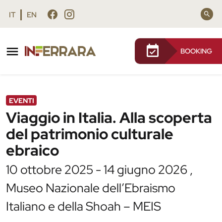
Vai al contenuto principale
Vai al footer
IT
EN
BOOKING
/
Agenda
/
Viaggio in Italia. Alla scoperta del
patrimonio culturale ebraico
EVENTI
Viaggio in Italia. Alla scoperta
del patrimonio culturale
ebraico
10 ottobre 2025 - 14 giugno 2026 ,
Museo Nazionale dell’Ebraismo
Italiano e della Shoah – MEIS