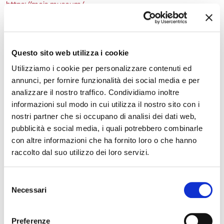
https://meis.museum/
La redazione non è responsabile di eventuali inesattezze o
variazioni nel programma degli eventi riportati. In caso di
Questo sito web utilizza i cookie
annullamento, variazione, modifica delle informazioni di un
Utilizziamo i cookie per personalizzare contenuti ed
evento potete scrivere a
infotur@comune.fe.it
.
annunci, per fornire funzionalità dei social media e per
analizzare il nostro traffico. Condividiamo inoltre
informazioni sul modo in cui utilizza il nostro sito con i
nostri partner che si occupano di analisi dei dati web,
pubblicità e social media, i quali potrebbero combinarle
con altre informazioni che ha fornito loro o che hanno
raccolto dal suo utilizzo dei loro servizi.
Selezione
Necessari
del
consenso
Preferenze