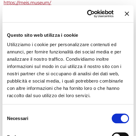
https://meis.museum/
The editorial team is not responsible for any inaccuracies or
changes in the program of events reported. In case of
Questo sito web utilizza i cookie
cancellation, variation, modification of the information of an
Utilizziamo i cookie per personalizzare contenuti ed
event you can write to
infotur@comune.fe.it
.
annunci, per fornire funzionalità dei social media e per
analizzare il nostro traffico. Condividiamo inoltre
informazioni sul modo in cui utilizza il nostro sito con i
nostri partner che si occupano di analisi dei dati web,
pubblicità e social media, i quali potrebbero combinarle
con altre informazioni che ha fornito loro o che hanno
raccolto dal suo utilizzo dei loro servizi.
Selezione
Necessari
del
consenso