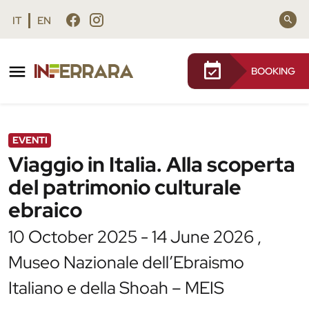
Vai al contenuto principale
Vai al footer
IT
EN
BOOKING
/
Agenda
/
Viaggio in Italia. Alla scoperta del
patrimonio culturale ebraico
EVENTI
Viaggio in Italia. Alla scoperta
del patrimonio culturale
ebraico
10 October 2025 - 14 June 2026 ,
Museo Nazionale dell’Ebraismo
Italiano e della Shoah – MEIS