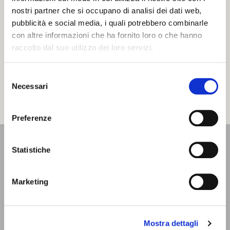
nostri partner che si occupano di analisi dei dati web,
Products of the
Zuppa inglese
land
pubblicità e social media, i quali potrebbero combinarle
con altre informazioni che ha fornito loro o che hanno
RECEPIES
LOCAL PRODUCTS
raccolto dal suo utilizzo dei loro servizi.
Selezione
LOAD MORE
Necessari
del
consenso
Preferenze
Statistiche
INFORMATION
AND WELCOME OFFICE
Marketing
Located on the inner courtyard of the Castello Estense, on
the ground floor. Open Monday - Saturday from 9 a.m. to 6
p.m. | Sundays and holidays from 9.30 a.m. to 5.30 p.m. It is
closed only on Christmas Day.
Mostra dettagli