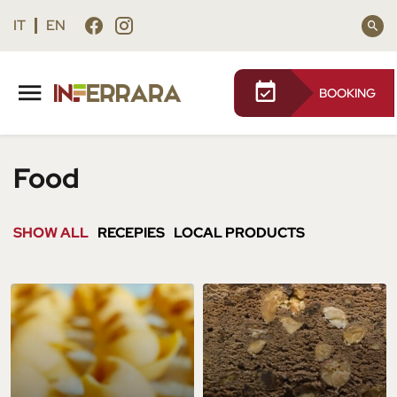
Vai
Vai
al
al
IT
EN
contenuto
footer
principale
BOOKING
Food
SHOW ALL
RECEPIES
LOCAL PRODUCTS