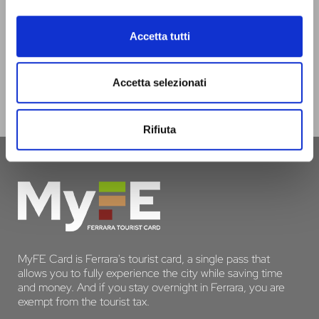
infotur@comune.fe.it
0532-419190
Accetta tutti
ARE YOU A TOUR OPERATOR AND WOULD YOU LIKE
TO BE CONTACTED TO BE PART OF THE INFERRARA
PROJECT?
Accetta selezionati
CLICK HERE!
Rifiuta
MyFE Card is Ferrara's tourist card, a single pass that
allows you to fully experience the city while saving time
and money. And if you stay overnight in Ferrara, you are
exempt from the tourist tax.