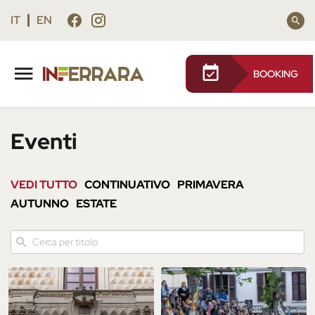
Vai
Vai
al
al
IT
EN
contenuto
footer
principale
BOOKING
Eventi
VEDI TUTTO
CONTINUATIVO
PRIMAVERA
AUTUNNO
ESTATE