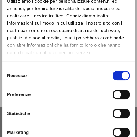
Utilizziamo i cookie per personalizzare contenuti ed
UFFICIO INFORMAZIONI
E ACCOGLIENZA TURISTICA - IAT
annunci, per fornire funzionalità dei social media e per
analizzare il nostro traffico. Condividiamo inoltre
Si trova presso il Castello Estense, al piano terra, e si affaccia
informazioni sul modo in cui utilizza il nostro sito con i
sul cortile interno. È aperto lunedì - sabato dalle 9 alle 18 |
nostri partner che si occupano di analisi dei dati web,
domenica e festivi dalle 9.30 alle 17.30. Lo trovi chiuso solo il
pubblicità e social media, i quali potrebbero combinarle
giorno di Natale.
con altre informazioni che ha fornito loro o che hanno
raccolto dal suo utilizzo dei loro servizi.
infotur@comune.fe.it
0532-419190
SEI UN OPERATORE TURISTICO E VUOI ESSERE
Selezione
CONTATTATO PER FARE PARTE DEL PROGETTO
Necessari
del
INFERRARA?
consenso
Preferenze
CLICCA QUI!
Statistiche
Marketing