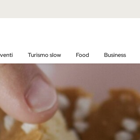
Vai
Vai
al
al
contenuto
footer
principale
venti
Turismo slow
Food
Business