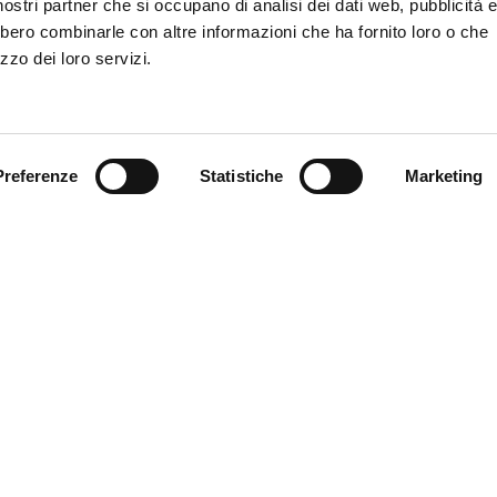
i nostri partner che si occupano di analisi dei dati web, pubblicità 
bbero combinarle con altre informazioni che ha fornito loro o che
zzo dei loro servizi.
Preferenze
Statistiche
Marketing
e si affaccia sul cortile
 domenica e festivi dalle
tale.
MyFE Card è la carta tur
vivere a pieno la città,
190
Ferrara hai diritto all’e
SERE CONTATTATO
ARA?
SCOPRI MYFE CARD