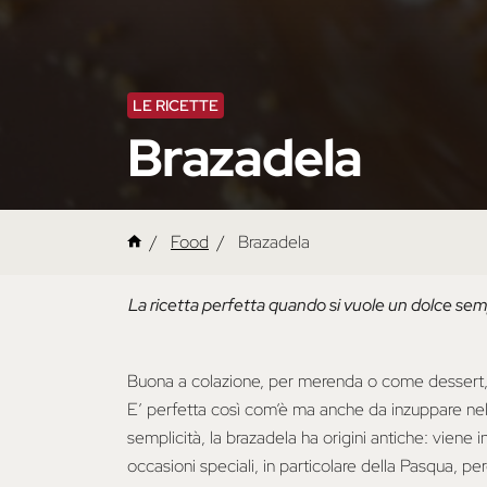
LE RICETTE
Brazadela
Food
Brazadela
La ricetta perfetta quando si vuole un dolce sem
Buona a colazione, per merenda o come dessert, la
E’ perfetta così com’è ma anche da inzuppare nel 
semplicità, la brazadela ha origini antiche: viene in
occasioni speciali, in particolare della Pasqua, 