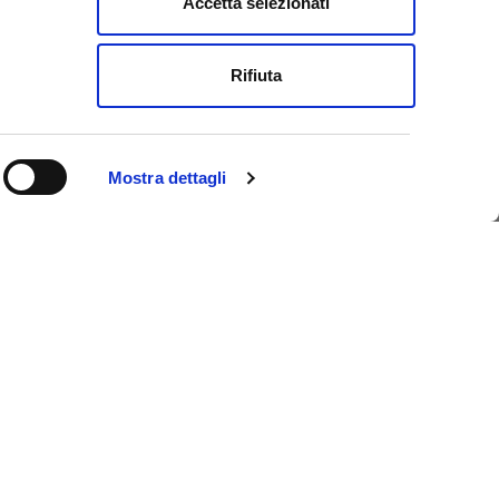
Accetta selezionati
e
Rifiuta
Mostra dettagli
istica di Ferrara, un unico pass che ti permette di
 risparmiando tempo e denaro. E se pernotti a
senzione dall’imposta di soggiorno