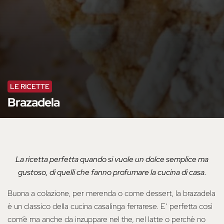
LE RICETTE
Brazadela
La ricetta perfetta quando si vuole un dolce semplice ma
gustoso, di quelli che fanno profumare la cucina di casa.
Buona a colazione, per merenda o come dessert, la brazadela
è un classico della cucina casalinga ferrarese. E’ perfetta così
com’è ma anche da inzuppare nel the, nel latte o perchè no