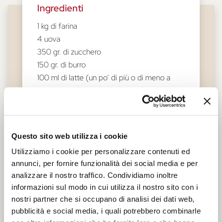
Ingredienti
1 kg di farina
4 uova
350 gr. di zucchero
150 gr. di burro
100 ml di latte (un po’ di più o di meno a
seconda della capacità di assorbimento
della farina)
Lievito di birra
Questo sito web utilizza i cookie
Scorza di limone
Zucchero in granelli
Utilizziamo i cookie per personalizzare contenuti ed
annunci, per fornire funzionalità dei social media e per
analizzare il nostro traffico. Condividiamo inoltre
informazioni sul modo in cui utilizza il nostro sito con i
nostri partner che si occupano di analisi dei dati web,
Procedimento
pubblicità e social media, i quali potrebbero combinarle