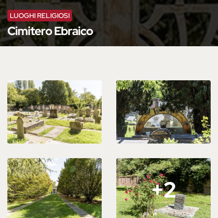
LUOGHI RELIGIOSI
Cimitero Ebraico
+2
+2