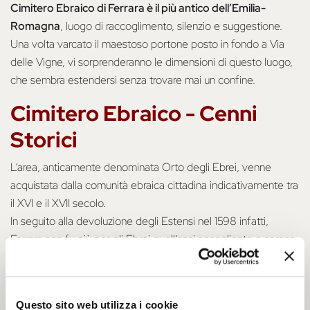
Cimitero Ebraico di Ferrara è il più antico dell’Emilia-
Romagna
, luogo di raccoglimento, silenzio e suggestione.
Una volta varcato il maestoso portone posto in fondo a Via
delle Vigne, vi sorprenderanno le dimensioni di questo luogo,
che sembra estendersi senza trovare mai un confine.
Cimitero Ebraico - Cenni
Storici
L’area, anticamente denominata Orto degli Ebrei, venne
acquistata dalla comunità ebraica cittadina indicativamente tra
il XVI e il XVII secolo.
In seguito alla devoluzione degli Estensi nel 1598 infatti,
Ferrara non fu più per gli Ebrei quell’oasi accogliente e serena
che era stata nei secoli precedenti. Nuove regole e restrizioni
furono imposte dal regno pontificio salito al potere, tra cui la
proibizione dei funerali pubblici.
Questo sito web utilizza i cookie