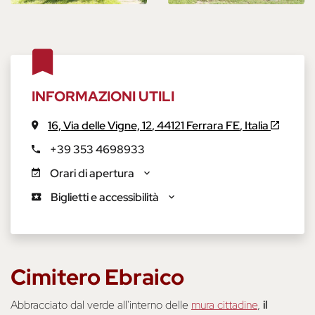
INFORMAZIONI UTILI
16,
Via delle Vigne, 12
,
44121
Ferrara
FE
,
Italia
+39 353 4698933
Orari di apertura
Biglietti e accessibilità
Cimitero Ebraico
Abbracciato dal verde all'interno delle
mura cittadine
,
il