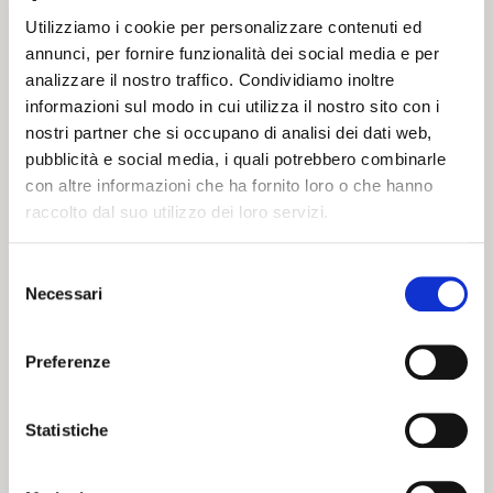
Nel corso dei quasi quattro secoli trascorsi dalla fondazione, il
Utilizziamo i cookie per personalizzare contenuti ed
cimitero è stato più volte ampliato, fino all’ultimo intervento
annunci, per fornire funzionalità dei social media e per
del 1911, nel corso del quale fu costruito il monumentale
analizzare il nostro traffico. Condividiamo inoltre
ingresso in granito su progetto dell’architetto Ciro Contini.
informazioni sul modo in cui utilizza il nostro sito con i
Giorgio Bassani, celebre scrittore ferrarese morto nel 2000,
nostri partner che si occupano di analisi dei dati web,
riposa nel verde giardino del Cimitero Ebraico di Ferrara. A
pubblicità e social media, i quali potrebbero combinarle
ricordarlo, un monumento funebre realizzato nel 2003 dallo
con altre informazioni che ha fornito loro o che hanno
scultore Arnaldo Pomodoro e dall’architetto Piero Sartogo.
raccolto dal suo utilizzo dei loro servizi.
Selezione
Necessari
del
consenso
Preferenze
Statistiche