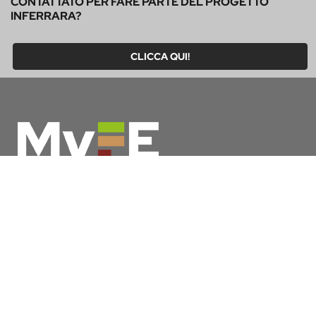
CONTATTATO PER FARE PARTE DEL PROGETTO
INFERRARA?
CLICCA QUI!
MyFE Card è la carta turistica di Ferrara, un unico pass che
ti permette di vivere a pieno la città, risparmiando tempo e
denaro. E se pernotti a Ferrara hai diritto all’esenzione
dall’imposta di soggiorno
SCOPRI MYFE CARD