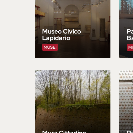
Museo Civico
P
Lapidario
B
MUSEI
M
Mura Cittadine
P