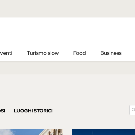
Vai
Vai
al
al
contenuto
footer
principale
venti
Turismo slow
Food
Business
SI
LUOGHI STORICI