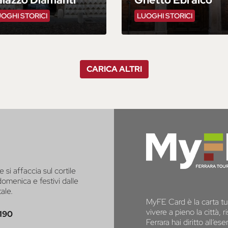
OGHI STORICI
LUOGHI STORICI
CARICA ALTRI
e si affaccia sul cortile
 domenica e festivi dalle
tale.
MyFE Card è la carta tur
vivere a pieno la città,
190
Ferrara hai diritto all’e