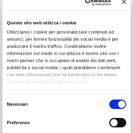
dette rifugio a numerosi intellettuali ebrei durante il
Rinascimento, dimostrandosi particolarmente magnanima e
impiegando i fuggitivi - spesso provenienti dalla Spagna - a
Questo sito web utilizza i cookie
Corte.
Utilizziamo i cookie per personalizzare contenuti ed
annunci, per fornire funzionalità dei social media e per
Nel 1597 lo Stato Pontificio ristabilì il controllo sulla città e,
analizzare il nostro traffico. Condividiamo inoltre
dopo l’emanazione di diversi editti, nel 1624 iniziò la
informazioni sul modo in cui utilizza il nostro sito con i
costruzione del ghetto ebraico. L'imposizione arrivò
nostri partner che si occupano di analisi dei dati web,
pochissimi anni dopo per i circa 1500 ebrei residenti in
pubblicità e social media, i quali potrebbero combinarle
città.Per oltre un secolo la comunità dovette rispettare la
con altre informazioni che ha fornito loro o che hanno
totale reclusione dall’ora del tramonto all'alba del giorno
raccolto dal suo utilizzo dei loro servizi.
successivo, per poi andare incontro ad un periodo di
tolleranza intermittente, fino all’unità d’Italia.
Selezione
Necessari
del
Le leggi razziali del 1938 diedero inizio alle terribili
consenso
persecuzioni che avrebbero poi portato alla Seconda Guerra
Preferenze
Mondiale: tra 1941 e 1945 i fascisti rubarono e distrussero molti
beni della comunità anche a Ferrara, e deportarono quasi 200