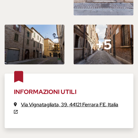
+5
+5
INFORMAZIONI UTILI
Via Vignatagliata, 39
,
44121
Ferrara
FE
,
Italia