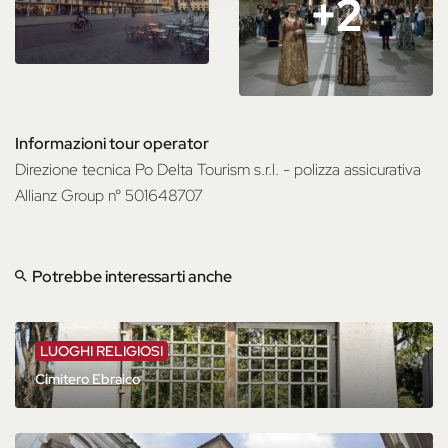
+2
+2
Informazioni tour operator
Direzione tecnica Po Delta Tourism s.r.l. - polizza assicurativa
Allianz Group n° 501648707
Potrebbe interessarti anche
LUOGHI RELIGIOSI
Cimitero Ebraico