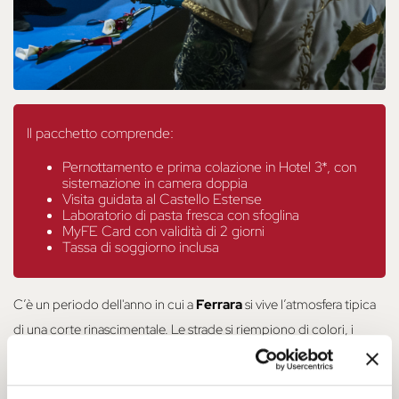
Il pacchetto comprende:
Pernottamento e prima colazione in Hotel 3*, con
sistemazione in camera doppia
Visita guidata al Castello Estense
Laboratorio di pasta fresca con sfoglina
MyFE Card con validità di 2 giorni
Tassa di soggiorno inclusa
C’è un periodo dell'anno in cui a 
Ferrara 
si vive l’atmosfera tipica 
di una corte rinascimentale. Le strade si riempiono di colori, i 
tamburi scandiscono il tempo e i figuranti in costume animano e 
trasformano ogni angolo in una scena viva di storia. Sono le 