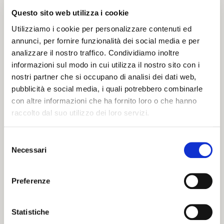
settimane del 
Palio
, che entra nel vivo il 
23 maggio
 con il 
Questo sito web utilizza i cookie
Magnifico Corteo
 che attraversa la città.
Utilizziamo i cookie per personalizzare contenuti ed
Il pacchetto include la 
MyFE Card
, la carta turistica che ti 
annunci, per fornire funzionalità dei social media e per
permette di visitare comodamente tutti i musei di Ferrara. Inoltre, 
analizzare il nostro traffico. Condividiamo inoltre
informazioni sul modo in cui utilizza il nostro sito con i
è compresa anche una 
visita guidata al
Castello Estense
, 
nostri partner che si occupano di analisi dei dati web,
simbolo della città. Scoprendo le prigioni ed esplorando una 
pubblicità e social media, i quali potrebbero combinarle
moltitudine di ambienti, potrai immaginare la vita della famiglia 
con altre informazioni che ha fornito loro o che hanno
Este, tra intrighi e potere, mentre la guida ti accompagna tra storie 
raccolto dal suo utilizzo dei loro servizi.
e segreti che ancora abitano queste mura.
Selezione
Tra le esperienze comprese nel pacchetto, da non perdere una 
Necessari
del
cooking class
 di pasta fresca per scoprire i segreti della tradizione 
consenso
ferrarese! Guidati da un’esperta "
sfoglina
", imparerai a realizzare 
Preferenze
due simboli assoluti della cucina ferrarese, i delicati cappellacci di 
zucca e i saporiti cappelletti di carne. Un’esperienza divertente e 
Statistiche
coinvolgente con tanto di degustazione finale! 