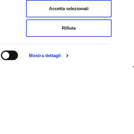
Accetta selezionati
e
Rifiuta
Mostra dettagli
istica di Ferrara, un unico pass che ti permette di
 risparmiando tempo e denaro. E se pernotti a
senzione dall’imposta di soggiorno