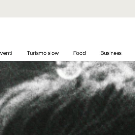
Vai
Vai
al
al
contenuto
footer
principale
venti
Turismo slow
Food
Business