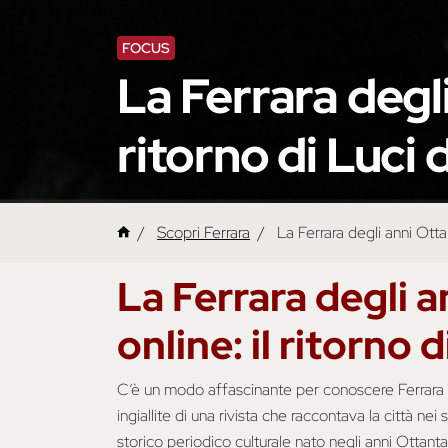
FOCUS
La Ferrara degli
ritorno di Luci d
Scopri Ferrara
La Ferrara degli anni Ottan
La Ferrara degli 
online: il ritorno d
C’è un modo affascinante per conoscere Ferrara c
ingiallite di una rivista che raccontava la città nei
storico periodico culturale nato negli anni Ottant