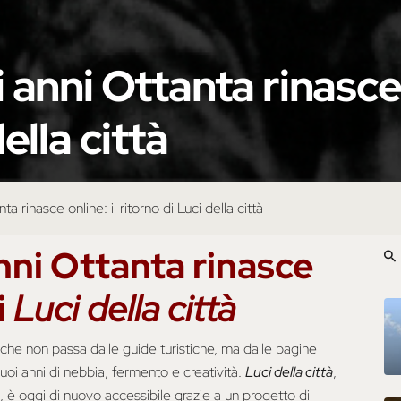
 anni Ottanta rinasce 
ella città
ta rinasce online: il ritorno di Luci della città
anni Ottanta rinasce
i
Luci della città
he non passa dalle guide turistiche, ma dalle pagine
 suoi anni di nebbia, fermento e creatività.
Luci della città
,
a, è oggi di nuovo accessibile grazie a un progetto di