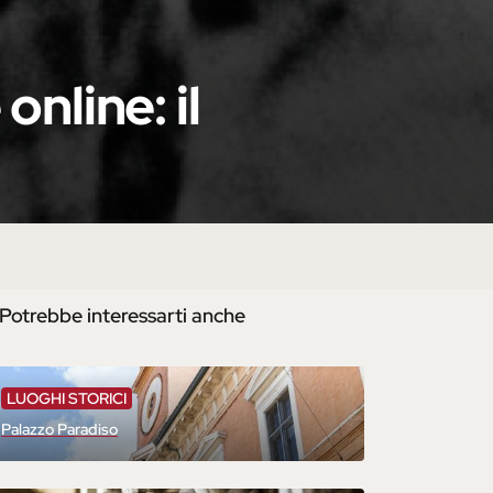
online: il
Potrebbe interessarti anche
LUOGHI STORICI
Palazzo Paradiso