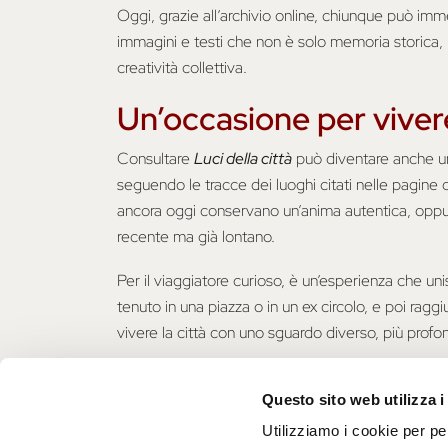
Oggi, grazie all’archivio online, chiunque può imm
immagini e testi che non è solo memoria storica, ma
creatività collettiva.
Un’occasione per vivere
Consultare
Luci della città
può diventare anche un 
seguendo le tracce dei luoghi citati nelle pagine del
ancora oggi conservano un’anima autentica, oppur
recente ma già lontano.
Per il viaggiatore curioso, è un’esperienza che un
tenuto in una piazza o in un ex circolo, e poi ragg
vivere la città con uno sguardo diverso, più prof
Questo articolo è stato redatto in collaborazion
Questo sito web utilizza i
Falavena.
Utilizziamo i cookie per pe