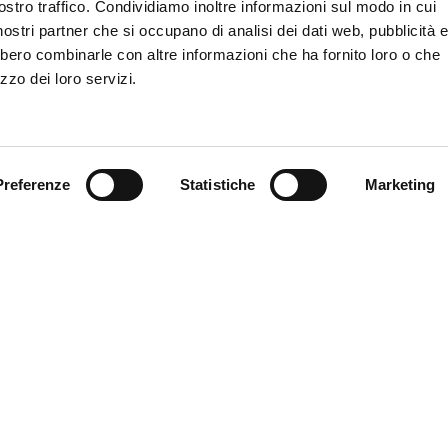
ostro traffico. Condividiamo inoltre informazioni sul modo in cui
i nostri partner che si occupano di analisi dei dati web, pubblicità 
bbero combinarle con altre informazioni che ha fornito loro o che
zzo dei loro servizi.
Preferenze
Statistiche
Marketing
e si affaccia sul cortile
 domenica e festivi dalle
tale.
MyFE Card è la carta tur
vivere a pieno la città,
190
Ferrara hai diritto all’e
SERE CONTATTATO
ARA?
SCOPRI MYFE CARD