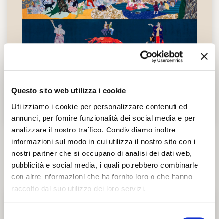
Questo sito web utilizza i cookie
Utilizziamo i cookie per personalizzare contenuti ed
annunci, per fornire funzionalità dei social media e per
analizzare il nostro traffico. Condividiamo inoltre
informazioni sul modo in cui utilizza il nostro sito con i
nostri partner che si occupano di analisi dei dati web,
pubblicità e social media, i quali potrebbero combinarle
con altre informazioni che ha fornito loro o che hanno
Diego Velázquez
raccolto dal suo utilizzo dei loro servizi.
Il pittore spagnolo (1599-1660) è stato uno
Selezione