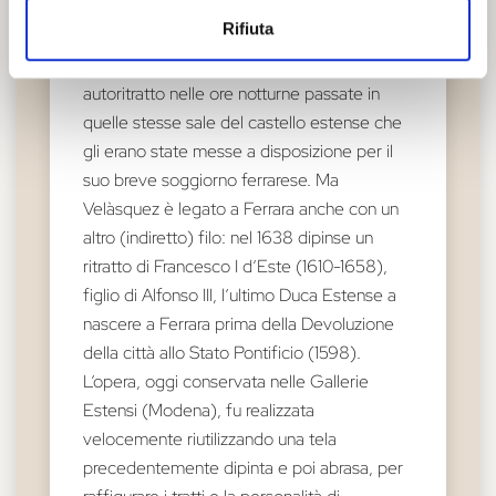
dello Stato della Chiesa. Il pittore spagnolo,
Rifiuta
probabilmente per ringraziare il cardinale
della sua ospitalità, realizzò un suo
autoritratto nelle ore notturne passate in
quelle stesse sale del castello estense che
gli erano state messe a disposizione per il
suo breve soggiorno ferrarese. Ma
Velàsquez è legato a Ferrara anche con un
altro (indiretto) filo: nel 1638 dipinse un
ritratto di Francesco I d’Este (1610-1658),
figlio di Alfonso III, l’ultimo Duca Estense a
nascere a Ferrara prima della Devoluzione
della città allo Stato Pontificio (1598).
L’opera, oggi conservata nelle Gallerie
Estensi (Modena), fu realizzata
velocemente riutilizzando una tela
precedentemente dipinta e poi abrasa, per