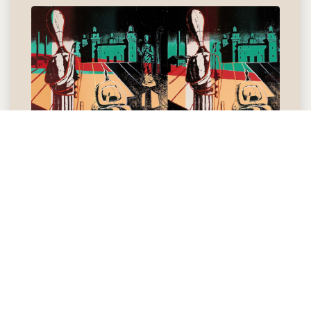
La prossima volta che vi capiterà di passeggiare per le vie
strette di Ferrara, provate a immaginare la città tramite lo
sguardo di Null e di Warhol, provate a cercare gli scorci che
hanno ammaliato Velàsquez, Turner, e Migra-Tas: scoprirete le