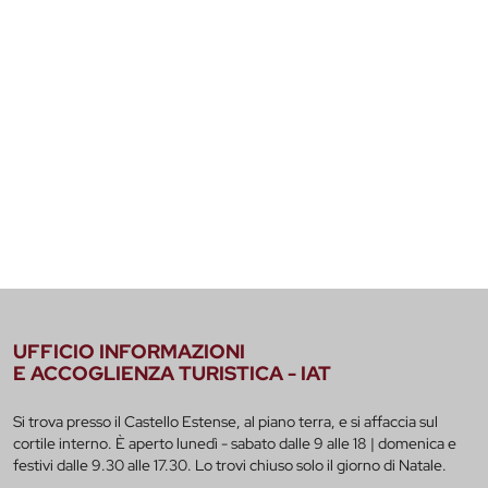
UFFICIO INFORMAZIONI
E ACCOGLIENZA TURISTICA - IAT
Si trova presso il Castello Estense, al piano terra, e si affaccia sul
cortile interno. È aperto lunedì - sabato dalle 9 alle 18 | domenica e
festivi dalle 9.30 alle 17.30. Lo trovi chiuso solo il giorno di Natale.