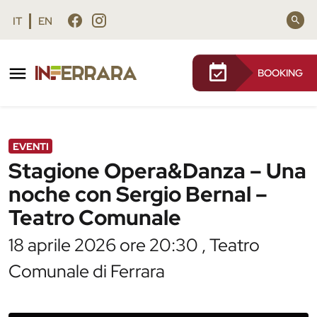
Vai al contenuto principale
Vai al footer
IT
EN
BOOKING
/
Agenda
/
Stagione Opera&Danza – Una noche con
Sergio Bernal – Teatro Comunale
EVENTI
Stagione Opera&Danza – Una
noche con Sergio Bernal –
Teatro Comunale
18 aprile 2026 ore 20:30 , Teatro
Comunale di Ferrara