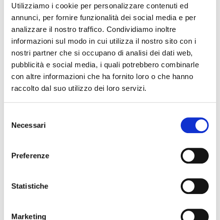
Utilizziamo i cookie per personalizzare contenuti ed
10–13 e 16–19
annunci, per fornire funzionalità dei social media e per
Giovedì: 10:00-13:00
analizzare il nostro traffico. Condividiamo inoltre
Domenica: 10:00-13:00 e 15:00-17:00
informazioni sul modo in cui utilizza il nostro sito con i
Nei giorni di programmazione serale: apertura sino ad inizio
nostri partner che si occupano di analisi dei dati web,
spettacolo
pubblicità e social media, i quali potrebbero combinarle
tel 0532 202675
con altre informazioni che ha fornito loro o che hanno
fax 0532 206007
raccolto dal suo utilizzo dei loro servizi.
biglietteria@teatrocomunaleferrara.it
www.teatrocomunaleferrara.it
Selezione
Necessari
del
La redazione non è responsabile di eventuali inesattezze o
consenso
variazioni nel programma degli eventi riportati. In caso di
Preferenze
annullamento, variazione, modifica delle informazioni di un
evento potete scrivere a
infotur@comune.fe.it
.
Statistiche
Marketing