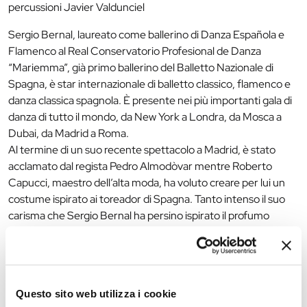
percussioni Javier Valdunciel
Sergio Bernal, laureato come ballerino di Danza Española e
Flamenco al Real Conservatorio Profesional de Danza
“Mariemma”, già primo ballerino del Balletto Nazionale di
Spagna, è star internazionale di balletto classico, flamenco e
danza classica spagnola. È presente nei più importanti gala di
danza di tutto il mondo, da New York a Londra, da Mosca a
Dubai, da Madrid a Roma.
Al termine di un suo recente spettacolo a Madrid, è stato
acclamato dal regista Pedro Almodòvar mentre Roberto
Capucci, maestro dell’alta moda, ha voluto creare per lui un
costume ispirato ai toreador di Spagna. Tanto intenso il suo
carisma che Sergio Bernal ha persino ispirato il profumo
“Sergio” della creatrice di fragranze, Laura Bosetti Tonatto.
—
Info e Biglietti:
Questo sito web utilizza i cookie
Lun. Mar. Merc. Ven. Sab: