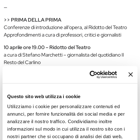
—
>> PRIMA DELLA PRIMA
Conferenze di introduzione all’opera, al Ridotto del Teatro
Approfondimenti a cura di professori, critici e giornalisti
10 aprile ore 19.00 – Ridotto del Teatro
a cura di Stefano Marchetti – giornalista del quotidiano Il
Resto del Carlino
Ingresso riservato ai possessori di biglietto o di abbonamento
di una delle due repliche dell’opera
Sarà possibile accedere mostrando il titolo di ingresso.
Questo sito web utilizza i cookie
—
Utilizziamo i cookie per personalizzare contenuti ed
annunci, per fornire funzionalità dei social media e per
>> DIETRO LE QUINTE DELL’OPERA
analizzare il nostro traffico. Condividiamo inoltre
Visite guidate nei segreti dell’allestimento, tra scene e
informazioni sul modo in cui utilizza il nostro sito con i
costumi a cura di Lorenzo Cutuli
nostri partner che si occupano di analisi dei dati web,