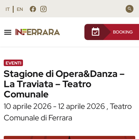
Vai al contenuto principale
Vai al footer
IT
EN
BOOKING
/
Agenda
/
Stagione di Opera&Danza – La Traviata –
Teatro Comunale
EVENTI
Stagione di Opera&Danza –
La Traviata – Teatro
Comunale
10 aprile 2026 - 12 aprile 2026 , Teatro
Comunale di Ferrara