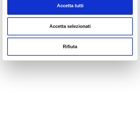
Accetta tutti
La redazione non è responsabile di eventuali inesattezze o
variazioni nel programma degli eventi riportati. In caso di
Accetta selezionati
annullamento, variazione, modifica delle informazioni di un
evento potete scrivere a
infotur@comune.fe.it
.
Rifiuta