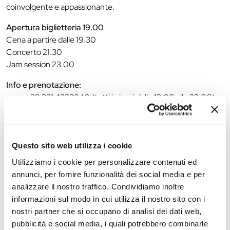
coinvolgente e appassionante.
Apertura biglietteria 19.00
Cena a partire dalle 19.30
Concerto 21.30
Jam session 23.00
Info e prenotazione:
cena +39 331 4323840 (tutti i giorni dalle 12.00 alle 22.00)
jazzclub@jazzclubferrara.com
www.jazzclubferrara.com
Il Jazz Club Ferrara è un circolo Endas. Sottoscrivi la richiesta
Questo sito web utilizza i cookie
di ammissione a socio, o il rinnovo cliccando
QUI
o in loco.
Utilizziamo i cookie per personalizzare contenuti ed
annunci, per fornire funzionalità dei social media e per
Intero 15€ – Ridotto 10€ – Under 30 e Studenti
analizzare il nostro traffico. Condividiamo inoltre
Conservatorio “G. Frescobaldi” 5€
informazioni sul modo in cui utilizza il nostro sito con i
nostri partner che si occupano di analisi dei dati web,
pubblicità e social media, i quali potrebbero combinarle
La redazione non è responsabile di eventuali inesattezze o