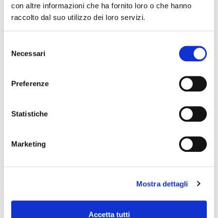
con altre informazioni che ha fornito loro o che hanno
variazioni nel programma degli eventi riportati. In caso di
raccolto dal suo utilizzo dei loro servizi.
annullamento, variazione, modifica delle informazioni di un
evento potete scrivere a
infotur@comune.fe.it
.
Selezione
Necessari
del
consenso
Preferenze
Statistiche
Marketing
Mostra dettagli
Accetta tutti