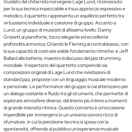
Guidato dal chitarrista norvegese Lage Lund, riconosciuto
per la sua tecnica impeccabile e il suo approccio espressivo e
melodico, il quartetto rappresenta un equilibrio perfetto tra
virtuosismo individuale e coesione di gruppo. Accanto a
Lund, un gruppo di musicisti di altissimo livello: Danny
Grissett al pianoforte, tocco elegante ed eccellente
profondità armonica; Orlando le Fleming al contrabbasso, con
la sua capacità di costruire solide fondamenta ritmiche; e Jeff
Ballard alla batteria, maestro indiscusso del jazz drumming
mondiale. Il repertorio del quartetto comprende sia
composizioni originali di Lage Lund che rivisitazioni di
standard jazz, proposte con un linguaggio musicale moderno
e personale. Le performance del gruppo si caratterizzano per
un dialogo costante e fluido tra gli strumenti, che permette di
esplorare atmosfere diverse, dal lirismo più intimo a momenti
di grande intensità ritmica. Questo concerto è un’occasione
imperdibile per immergersi in un universo sonoro ricco di
sfumature, in cui la precisione tecnica si sposa con la
spontaneità, offrendo al pubblico un’esperienza musicale