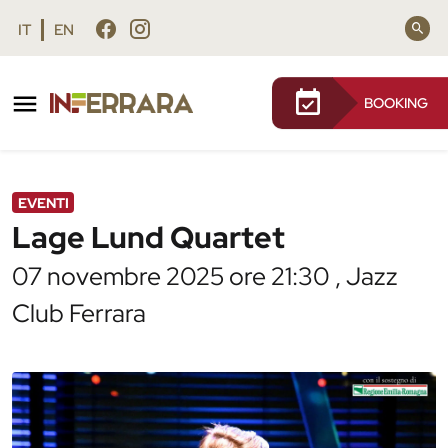
Vai al contenuto principale
Vai al footer
IT
EN
BOOKING
/
Agenda
/
Lage Lund Quartet
EVENTI
Lage Lund Quartet
07 novembre 2025 ore 21:30 , Jazz
Club Ferrara