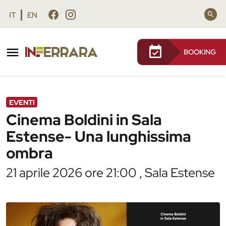
Vai al contenuto principale
Vai al footer
IT
EN
BOOKING
/
Agenda
/
Cinema Boldini in Sala Estense- Una
lunghissima ombra
EVENTI
Cinema Boldini in Sala
Estense- Una lunghissima
ombra
21 aprile 2026 ore 21:00 , Sala Estense