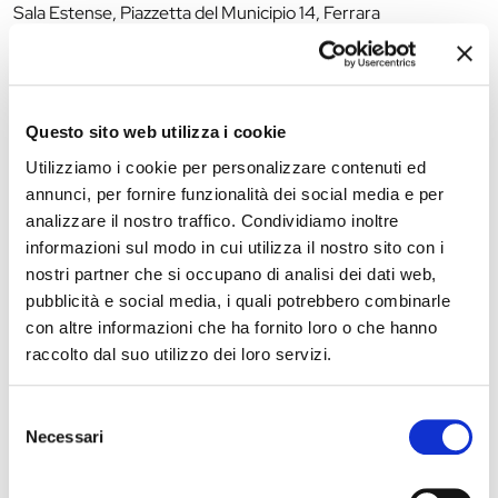
Sala Estense, Piazzetta del Municipio 14, Ferrara
cinemaboldini.it
La redazione non è responsabile di eventuali inesattezze o
Questo sito web utilizza i cookie
variazioni nel programma degli eventi riportati. In caso di
Utilizziamo i cookie per personalizzare contenuti ed
annullamento, variazione, modifica delle informazioni di un
annunci, per fornire funzionalità dei social media e per
evento potete scrivere a
infotur@comune.fe.it
.
analizzare il nostro traffico. Condividiamo inoltre
informazioni sul modo in cui utilizza il nostro sito con i
nostri partner che si occupano di analisi dei dati web,
pubblicità e social media, i quali potrebbero combinarle
con altre informazioni che ha fornito loro o che hanno
raccolto dal suo utilizzo dei loro servizi.
Selezione
Necessari
del
consenso