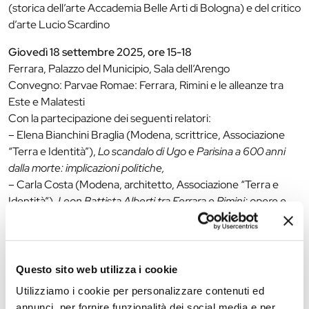
(storica dell’arte Accademia Belle Arti di Bologna) e del critico
d’arte Lucio Scardino
Giovedì 18 settembre 2025, ore 15-18
Ferrara, Palazzo del Municipio, Sala dell’Arengo
Convegno: Parvae Romae: Ferrara, Rimini e le alleanze tra
Este e Malatesti
Con la partecipazione dei seguenti relatori:
– Elena Bianchini Braglia (Modena, scrittrice, Associazione
“Terra e Identità”),
Lo scandalo di Ugo e Parisina a 600 anni
dalla morte: implicazioni politiche,
– Carla Costa (Modena, architetto, Associazione “Terra e
Identità”),
Leon Battista Alberti tra Ferrara e Rimini: opere e
architetture per Leonello d’Este e Sigismondo Pandolfo
Malatesti,
– Anna Falcioni (Fano, professore associato Università degli
Studi di Urbino ‘Carlo Bo’, Dipartimento di Storia
Questo sito web utilizza i cookie
Medievale),
L’incontro di Belfiore tra Borso d’Este, Federico di
Utilizziamo i cookie per personalizzare contenuti ed
Montefeltro e Sigismondo Pandolfo Malatesti: la diplomazia
annunci, per fornire funzionalità dei social media e per