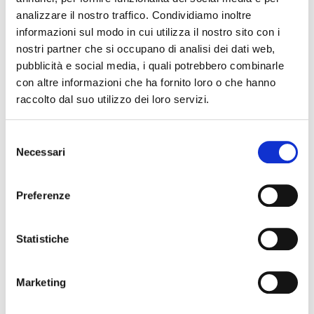
estense al lavoro,
analizzare il nostro traffico. Condividiamo inoltre
–
Andrea Santangelo (Rimini, scrittore, studioso di storia
informazioni sul modo in cui utilizza il nostro sito con i
militare),
L’arte della guerra nel XV secolo e i suoi maggiori
nostri partner che si occupano di analisi dei dati web,
condottieri: vicende belliche e diplomatiche di Nicolò III d’Este
pubblicità e social media, i quali potrebbero combinarle
e Sigismondo Pandolfo Malatesti,
con altre informazioni che ha fornito loro o che hanno
– modera Roberta Iotti
raccolto dal suo utilizzo dei loro servizi.
Selezione
La redazione non è responsabile di eventuali inesattezze o
Necessari
del
variazioni nel programma degli eventi riportati. In caso di
consenso
annullamento, variazione, modifica delle informazioni di un
evento potete scrivere a
infotur@comune.fe.it
.
Preferenze
Statistiche
Marketing