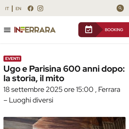
Vai al contenuto principale
Vai al footer
IT
EN
BOOKING
/
Agenda
/
Ugo e Parisina 600 anni dopo: la storia, il
mito
EVENTI
Ugo e Parisina 600 anni dopo:
la storia, il mito
18 settembre 2025 ore 15:00 , Ferrara
– Luoghi diversi