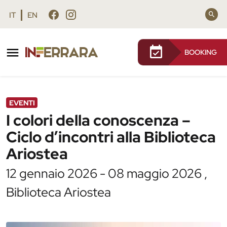
Vai al contenuto principale
Vai al footer
IT
EN
BOOKING
/
Agenda
/
I colori della conoscenza – Ciclo d’incontri
alla Biblioteca Ariostea
EVENTI
I colori della conoscenza –
Ciclo d’incontri alla Biblioteca
Ariostea
12 gennaio 2026 - 08 maggio 2026 ,
Biblioteca Ariostea