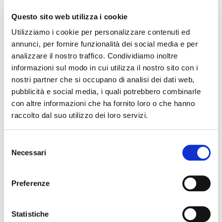
Antonella Guarnieri, Storica del Museo del Risorgimento e
della Resistenza. Presenta Daniela Cappagli
Questo sito web utilizza i cookie
Venerdì 8 maggio 2026
Utilizziamo i cookie per personalizzare contenuti ed
COME SI SCRIVE ALL’UNIVERSITÀ?
annunci, per fornire funzionalità dei social media e per
Nicola Grandi, Professore di Linguistica UNIBO. Presenta
analizzare il nostro traffico. Condividiamo inoltre
Daniela Cappagli
informazioni sul modo in cui utilizza il nostro sito con i
nostri partner che si occupano di analisi dei dati web,
Gli incontri hanno valore legale di corso di formazione-
pubblicità e social media, i quali potrebbero combinarle
aggiornamento ai sensi del Dм prot. n. 802 del 19/6/2001,
con altre informazioni che ha fornito loro o che hanno
DM prot. n. 10962 dell’ 8/6/2005. Ai docenti iscritti_verrà
raccolto dal suo utilizzo dei loro servizi.
rilasciato attestato di frequenza e agli studenti iscritti
attestato per accedere al credito formativo.
Selezione
Necessari
Info: gramsciferrara@gmail.com; calicantus@alice.it
del
consenso
Preferenze
La redazione non è responsabile di eventuali inesattezze o
variazioni nel programma degli eventi riportati. In caso di
annullamento, variazione, modifica delle informazioni di un
Statistiche