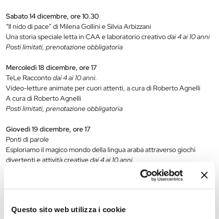
Sabato 14 dicembre, ore 10.30
“Il nido di pace” di Milena Gollini e Silvia Arbizzani
Una storia speciale letta in CAA e laboratorio creativo
dai 4 ai 10 anni
Posti limitati, prenotazione obbligatoria
Mercoledì 18 dicembre, ore 17
TeLe Racconto
dai 4 ai 10 anni.
Video-letture animate per cuori attenti, a cura di Roberto Agnelli
A cura di Roberto Agnelli
Posti limitati, prenotazione obbligatoria
Giovedì 19 dicembre, ore 17
Ponti di parole
Esploriamo il magico mondo della lingua araba attraverso giochi
divertenti e attività creative
dai 4 ai 10 anni.
Conduce Giacomo Iazzetta
Sabato 21 dicembre, ore 10
Facciamo Natale!
Questo sito web utilizza i cookie
Laboratorio di decorazione natalizia per bambini
dai 4 ai 10 anni.