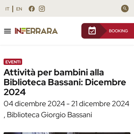
Vai al contenuto principale
Vai al footer
IT
EN
BOOKING
/
Agenda
/
Attività per bambini alla Biblioteca Bassani:
Dicembre 2024
EVENTI
Attività per bambini alla
Biblioteca Bassani: Dicembre
2024
04 dicembre 2024 - 21 dicembre 2024
, Biblioteca Giorgio Bassani