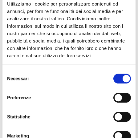
Posti limitati, prenotazione è obbligatoria.
Utilizziamo i cookie per personalizzare contenuti ed
Url dell’evento
annunci, per fornire funzionalità dei social media e per
https://archibiblio.comune.fe.it/298/biblioteca-comunale-
analizzare il nostro traffico. Condividiamo inoltre
giorgio-bassani
informazioni sul modo in cui utilizza il nostro sito con i
nostri partner che si occupano di analisi dei dati web,
Contatti
pubblicità e social media, i quali potrebbero combinarle
Biblioteca Comunale Giorgio Bassani – Via Grosoli 42 – Barco
con altre informazioni che ha fornito loro o che hanno
– Ferrara
raccolto dal suo utilizzo dei loro servizi.
Tel. 0532 797414
Mail info.bassani@comune.fe.it
Selezione
Necessari
del
La redazione non è responsabile di eventuali inesattezze o
consenso
variazioni nel programma degli eventi riportati. In caso di
Preferenze
annullamento, variazione, modifica delle informazioni di un
evento potete scrivere a
infotur@comune.fe.it
.
Statistiche
Marketing