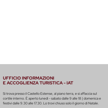
UFFICIO INFORMAZIONI
E ACCOGLIENZA TURISTICA - IAT
Si trova presso il Castello Estense, al piano terra, e si affaccia sul
cortile interno. È aperto lunedì - sabato dalle 9 alle 18 | domenica e
festivi dalle 9.30 alle 17.30. Lo trovi chiuso solo il giorno di Natale.